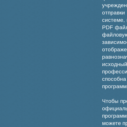
учрежде
отправки
системе,
PDF файл
файлов
зависи
отображ
равнознач
исходн
професс
способна
программ
Чтобы пр
официаль
программ
можете пр