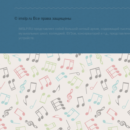
© imslp.ru Все права защищены
IMSLP.RU представляет собой большой нотный архив, содержащий тысяч
музыкальных школ, колледжей, ВУЗов, консерваторий и т.д., представле
устройств.