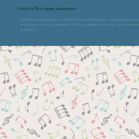
© imslp.ru Все права защищены
IMSLP.RU представляет собой большой нотный архив, содержащий тысяч
музыкальных школ, колледжей, ВУЗов, консерваторий и т.д., представле
устройств.