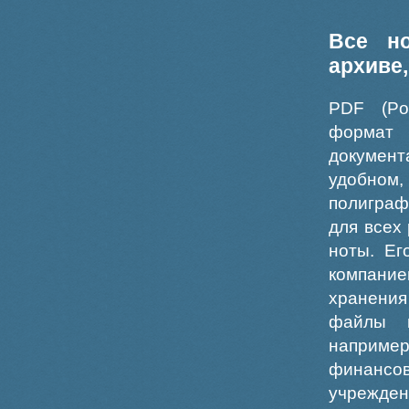
Все н
архиве
PDF (Po
формат
докумен
удобном
полиграф
для всех
ноты. Ег
компание
хранения
файлы ш
например
финансо
учрежде