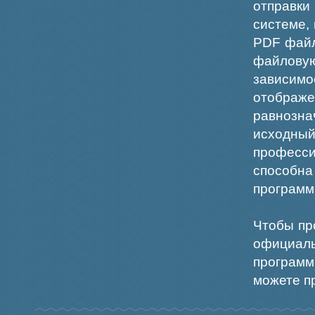
отправки
системе,
PDF файл
файлов
зависи
отображ
равнознач
исходн
професс
способна
программ
Чтобы пр
официаль
программ
можете пр