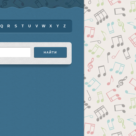
Q
R
S
T
U
V
W
X
Y
Z