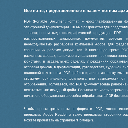
Все ноты, представленные в нашем нотном арх
PDF (Portable Document Format) – кроссплатформенный ф
электронной документации. Он был разработан для представле
– электронном виде полиграфической продукции. PDF - 
распространенных электронных документов, включая
необходимостью разработки компанией Adobe для феде
хранения их рабочих документов. В настоящее время PD
различных сферах, например в управлении производственны
юристами, в издательских отделах, учреждениях образов
отправки факсов, в документации, руководствах, судебной си
налоговой отчетности. PDF файл сохраняет используемые 
структуру оригинального документа вне зависимости от
отображения. Получается, что, PDF документ всегда равнознач
печататься как исходный файл. Большая же часть современ
печатного оборудования способна обрабатывать PDF без спе
Чтобы просмотреть ноты в формате .PDF, можно испол
программу Adobe Reader, а также программы сторонних ра
можете прочитать на странице “
Помощь
”).