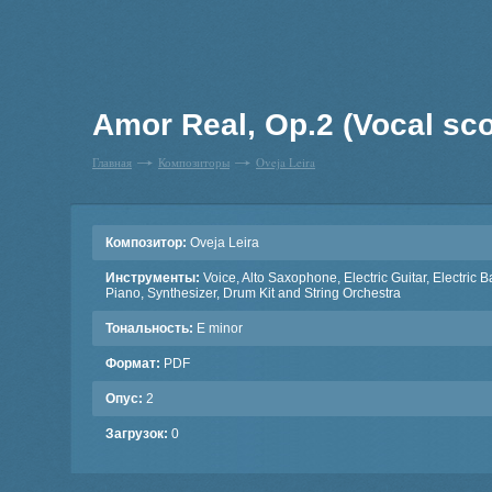
Amor Real, Op.2 (Vocal sco
Главная
Композиторы
Oveja Leira
Композитор:
Oveja Leira
Инструменты:
Voice, Alto Saxophone, Electric Guitar, Electric B
Piano, Synthesizer, Drum Kit and String Orchestra
Тональность:
E minor
Формат:
PDF
Опус:
2
Загрузок:
0