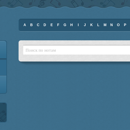
A
B
C
D
E
F
G
H
I
J
K
L
M
N
O
P