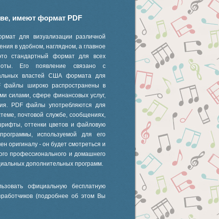
иве, имеют формат PDF
ормат для визуализации различной
ния в удобном, наглядном, а главное
это стандартный формат для всех
 ноты. Его появление связано с
ральных властей США формата для
F файлы широко распространены в
ми силами, сфере финансовых услуг,
ания. PDF файлы употребляются для
стеме, почтовой службе, сообщениях,
шрифты, оттенки цветов и файловую
 программы, используемой для его
ен оригиналу - он будет смотреться и
ного профессионального и домашнего
циальных дополнительных программ.
ьзовать официальную бесплатную
зработчиков (подробнее об этом Вы