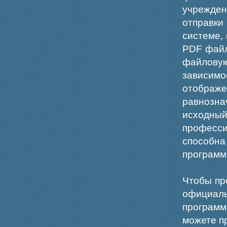
учрежде
отправки
системе,
PDF файл
файлов
зависи
отображ
равнознач
исходн
професс
способна
программ
Чтобы пр
официаль
программ
можете пр