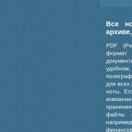
Все н
архиве
PDF (Po
формат
докумен
удобном
полиграф
для всех
ноты. Ег
компание
хранения
файлы ш
например
финансо