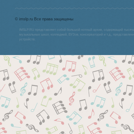
© imslp.ru Все права защищены
IMSLP.RU представляет собой большой нотный архив, содержащий тысяч
музыкальных школ, колледжей, ВУЗов, консерваторий и т.д., представле
устройств.