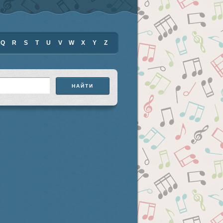
Q
R
S
T
U
V
W
X
Y
Z