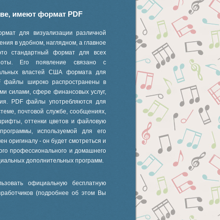
иве, имеют формат PDF
ормат для визуализации различной
ния в удобном, наглядном, а главное
это стандартный формат для всех
 ноты. Его появление связано с
ральных властей США формата для
F файлы широко распространены в
ми силами, сфере финансовых услуг,
ания. PDF файлы употребляются для
стеме, почтовой службе, сообщениях,
шрифты, оттенки цветов и файловую
 программы, используемой для его
ен оригиналу - он будет смотреться и
ного профессионального и домашнего
циальных дополнительных программ.
ьзовать официальную бесплатную
зработчиков (подробнее об этом Вы