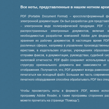
Все ноты, представленные в нашем нотном арх
PDF (Portable Document Format) – кроссплатформенный ф
электронной документации. Он был разработан для представле
– электронном виде полиграфической продукции. PDF - 
распространенных электронных документов, включая
необходимостью разработки компанией Adobe для феде
хранения их рабочих документов. В настоящее время PD
различных сферах, например в управлении производственны
юристами, в издательских отделах, учреждениях образов
отправки факсов, в документации, руководствах, судебной си
налоговой отчетности. PDF файл сохраняет используемые 
структуру оригинального документа вне зависимости от
отображения. Получается, что, PDF документ всегда равнознач
печататься как исходный файл. Большая же часть современ
печатного оборудования способна обрабатывать PDF без спе
Чтобы просмотреть ноты в формате .PDF, можно испол
программу Adobe Reader, а также программы сторонних ра
можете прочитать на странице “
Помощь
”).