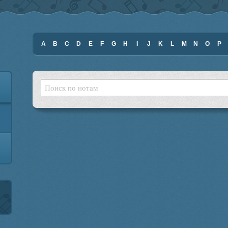
A
B
C
D
E
F
G
H
I
J
K
L
M
N
O
P