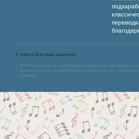
подзара
классиче
переводи
благодаря
© imslp.ru Все права защищены
IMSLP.RU представляет собой большой нотный архив, содержащий тысяч
музыкальных школ, колледжей, ВУЗов, консерваторий и т.д., представле
устройств.