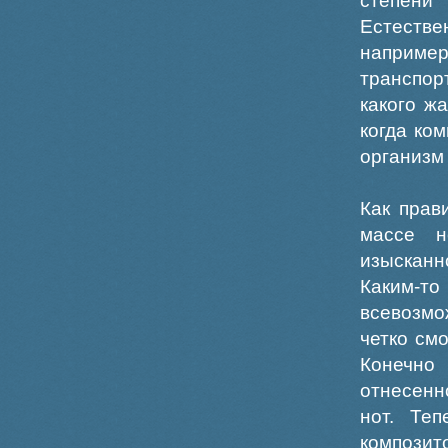
степен
Естестве
наприм
транспор
какого ж
когда ко
организм
Как прав
массе н
изыскан
Каким-то
всевозмо
четко смо
Конечно
отнесенн
нот. Теп
композит