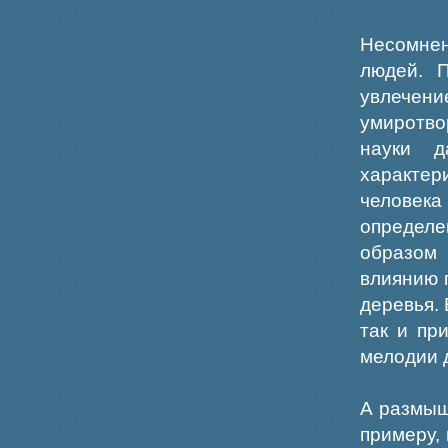
Несомне
людей. П
увлечен
умиротво
науки д
характер
человека
определе
образом 
влиянию 
деревья. 
так и пр
мелодии 
А размыш
примеру,