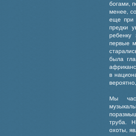
богами, п
менее, с
еще при 
предки у
ребенку 
первые м
старалис
была гла
африканс
в национ
вероятно
Мы час
музыкал
поразмыш
труба. 
охоты, я