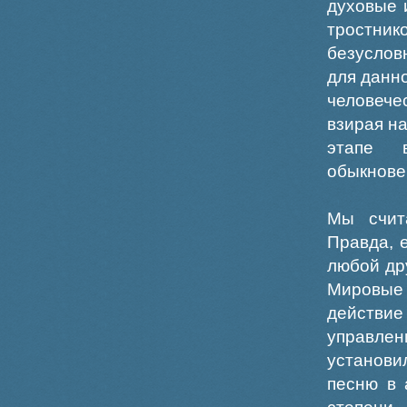
духовые 
тростни
безуслов
для данн
человече
взирая н
этапе 
обыкнове
Мы счит
Правда, 
любой дру
Мировые 
действи
управле
установ
песню в 