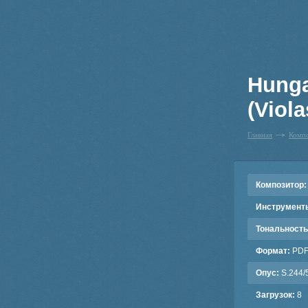
Hunga
(Viola
Главная
Комп
Композитор:
Инструмент
Тональность
Формат:
PD
Опус:
S.244/5
Загрузок:
8