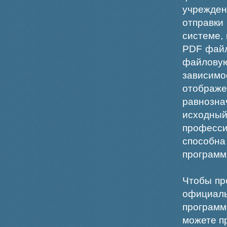
учрежде
отправки
системе,
PDF файл
файлов
зависи
отображ
равнознач
исходн
професс
способна
программ
Чтобы пр
официаль
программ
можете пр