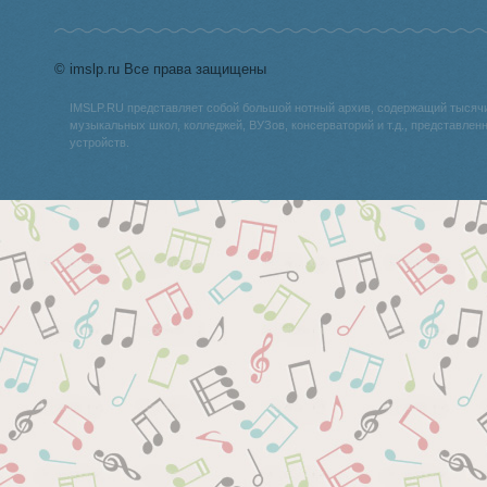
© imslp.ru Все права защищены
IMSLP.RU представляет собой большой нотный архив, содержащий тысяч
музыкальных школ, колледжей, ВУЗов, консерваторий и т.д., представле
устройств.