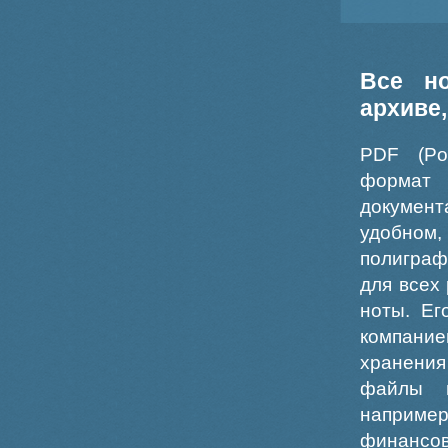
Все н
архиве
PDF (Po
формат
докумен
удобном
полиграф
для всех
ноты. Ег
компание
хранения
файлы ш
например
финансо