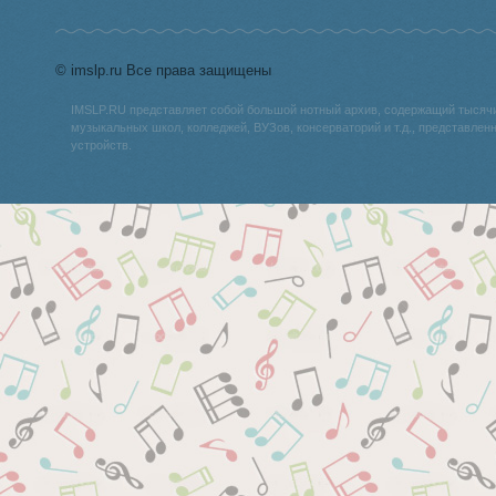
© imslp.ru Все права защищены
IMSLP.RU представляет собой большой нотный архив, содержащий тысяч
музыкальных школ, колледжей, ВУЗов, консерваторий и т.д., представле
устройств.