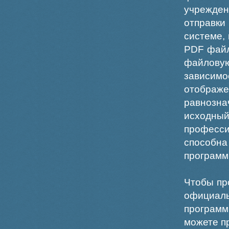
учрежде
отправки
системе,
PDF файл
файлов
зависи
отображ
равнознач
исходн
професс
способна
программ
Чтобы пр
официаль
программ
можете пр