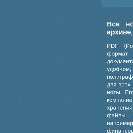
Все н
архиве
PDF (Po
формат
докумен
удобном
полиграф
для всех
ноты. Ег
компание
хранения
файлы ш
например
финансо