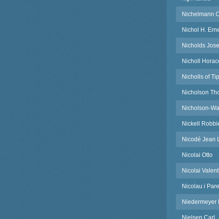
Nichelmann C
Nichol H. Ern
Nicholds Jos
Nicholl Hora
Nicholls of Ti
Nicholson T
Nicholson-Wa
Nickell Robbi
Nicodé Jean 
Nicolai Otto
Nicolai Valent
Nicolau i Par
Niedermeyer 
Nielsen Carl