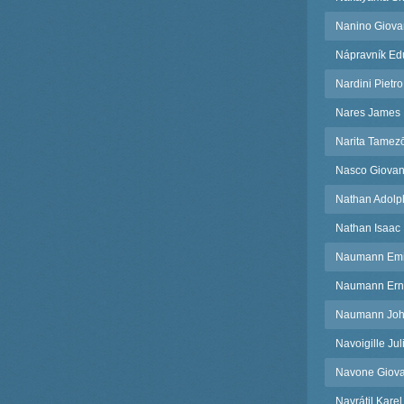
Nanino Giova
Nápravník Ed
Nardini Pietro
Nares James
Narita Tamez
Nasco Giovan
Nathan Adolp
Nathan Isaac
Naumann Emi
Naumann Ern
Naumann Joha
Navoigille Jul
Navone Giova
Navrátil Karel