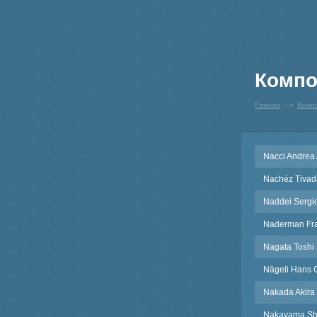
Компо
Главная
Комп
Nacci Andrea 
Nachéz Tivad
Naddei Sergi
Naderman Fra
Nagata Toshi
Nägeli Hans 
Nakada Akira
Nakayama Sh