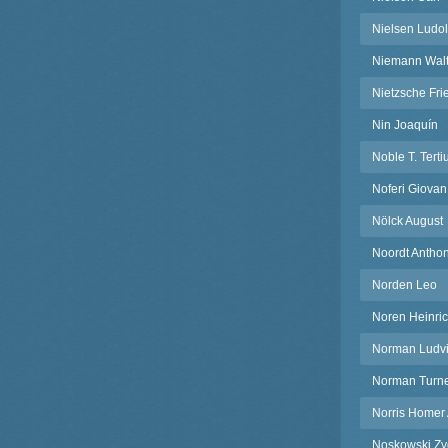
Nielsen Ludol
Niemann Walt
Nietzsche Fri
Nin Joaquín
Noble T. Terti
Noferi Giovan 
Nölck August
Noordt Anthon
Norden Leo
Noren Heinric
Norman Ludv
Norman Turn
Norris Homer 
Noskowski Z