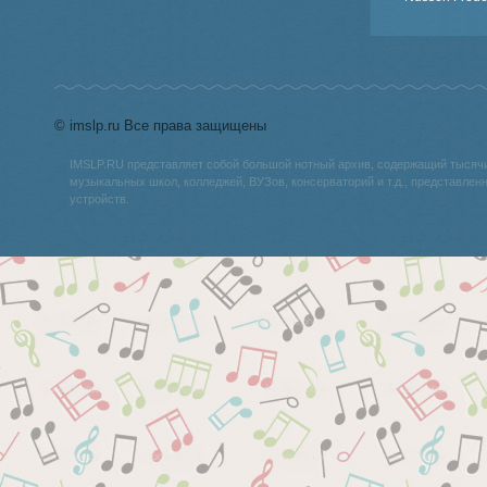
© imslp.ru Все права защищены
IMSLP.RU представляет собой большой нотный архив, содержащий тысяч
музыкальных школ, колледжей, ВУЗов, консерваторий и т.д., представле
устройств.