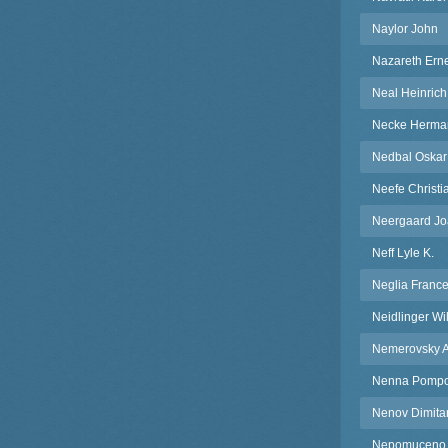
Naylor John
Nazareth Ern
Neal Heinrich
Necke Herma
Nedbal Oskar
Neefe Christi
Neergaard J
Neff Lyle K.
Neglia Franc
Neidlinger Wi
Nemerovsky A
Nenna Pompo
Nenov Dimita
Nepomuceno 