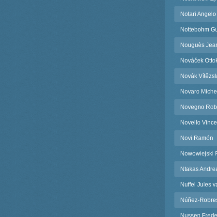
Notari Angelo
Nottebohm Gu
Nouguès Jea
Nováček Otto
Novák Vítězsl
Novaro Miche
Novegno Rob
Novello Vince
Novi Ramón
Nowowiejski F
Ntakas Andre
Nuffel Jules 
Núñez-Robre
Nussen Frede