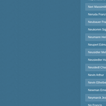
Neri Massimil
Neruda Franz
Neubauer Fra
Neukomm Sig
Neumann Hei
Neupert Edm
Neusidler Mel
Neusiedler H
Neustedt Cha
Nevin Arthur
Nevin Ethelbe
Newman Erne
Neymarck Je
Ng Francis