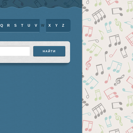
Q
R
S
T
U
V
W
X
Y
Z