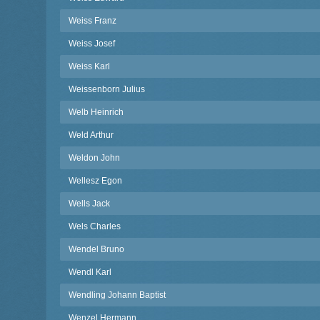
Weiss Franz
Weiss Josef
Weiss Karl
Weissenborn Julius
Welb Heinrich
Weld Arthur
Weldon John
Wellesz Egon
Wells Jack
Wels Charles
Wendel Bruno
Wendl Karl
Wendling Johann Baptist
Wenzel Hermann