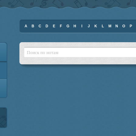
A
B
C
D
E
F
G
H
I
J
K
L
M
N
O
P