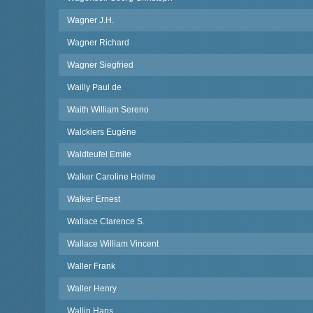
Wagner J.H.
Wagner Richard
Wagner Siegfried
Wailly Paul de
Waith William Sereno
Walckiers Eugène
Waldteufel Emile
Walker Caroline Holme
Walker Ernest
Wallace Clarence S.
Wallace William Vincent
Waller Frank
Waller Henry
Wallin Hans