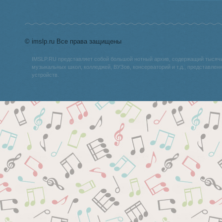
© imslp.ru Все права защищены
IMSLP.RU представляет собой большой нотный архив, содержащий тысяч
музыкальных школ, колледжей, ВУЗов, консерваторий и т.д., представле
устройств.