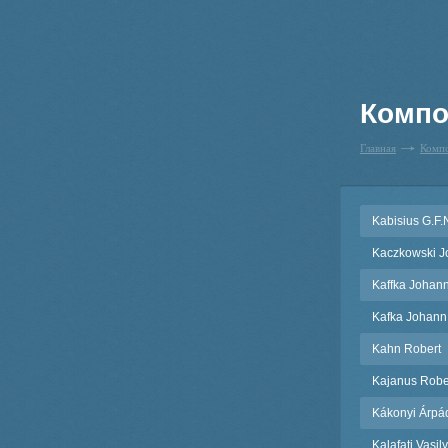
Компо
Главная
Комп
Kabisius G.F.
Kaczkowski J
Kaffka Johann
Kafka Johan
Kahn Robert
Kajanus Robe
Kákonyi Árpá
Kalafati Vasily