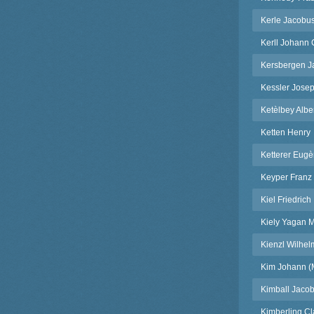
Kerle Jacobu
Kerll Johann
Kersbergen J
Kessler Josep
Ketèlbey Albe
Ketten Henry
Ketterer Eug
Keyper Franz
Kiel Friedrich
Kiely Yagan 
Kienzl Wilhel
Kim Johann 
Kimball Jaco
Kimberling Cl