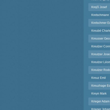
Krejčí Josef
Kretschmann
Kretschmer 
Kreubé Charl
Kreusser Geo
Kreutzer Con
Kreutzer Jos
Kreutzer Léo
Kreutzer Rod
Kreuz Emil
Kreuzhage E
Kreyn Mark
Krieger Adam
Krieger Johan