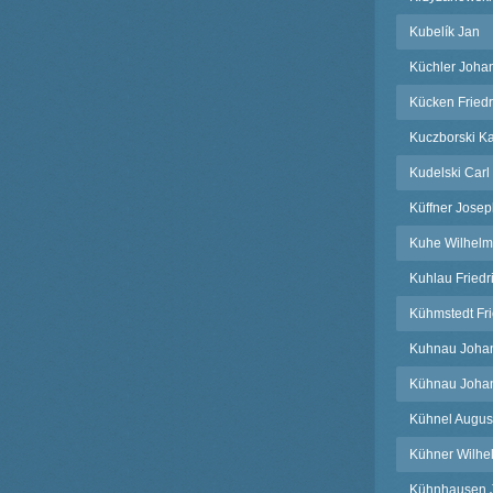
Kubelík Jan
Küchler Joha
Kücken Friedr
Kuczborski K
Kudelski Carl
Küffner Jose
Kuhe Wilhelm
Kuhlau Friedr
Kühmstedt Fri
Kuhnau Joha
Kühnau Johan
Kühnel Augus
Kühner Wilhe
Kühnhausen 