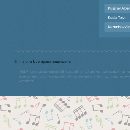
Küssner Alber
Kuula Toivo
Kuznetsov Al
© imslp.ru Все права защищены
IMSLP.RU представляет собой большой нотный архив, содержащий тысяч
музыкальных школ, колледжей, ВУЗов, консерваторий и т.д., представле
устройств.