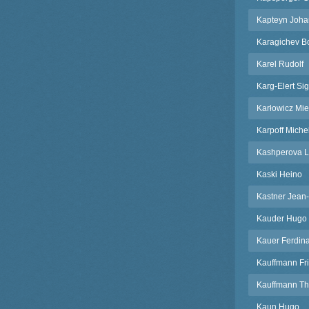
Kapteyn Joh
Karagichev Bo
Karel Rudolf
Karg-Elert Sig
Karłowicz Mi
Karpoff Miche
Kashperova L
Kaski Heino
Kastner Jean
Kauder Hugo
Kauer Ferdin
Kauffmann Fri
Kauffmann T
Kaun Hugo