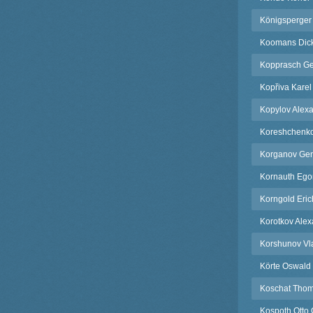
Königsperger
Koomans Dic
Kopprasch G
Kopřiva Karel
Kopylov Alex
Koreshchenko
Korganov Gen
Kornauth Ego
Korngold Eri
Korotkov Ale
Korshunov Vl
Körte Oswald
Koschat Tho
Kospoth Otto