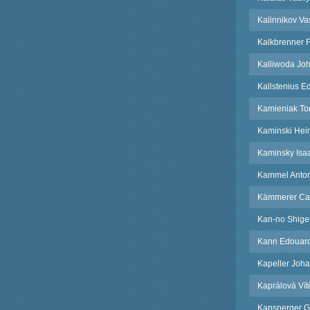
Kalinnikov Vas
Kalkbrenner F
Kalliwoda Jo
Kallstenius E
Kamieniak T
Kaminski Hein
Kaminsky Isa
Kammel Anto
Kämmerer Ca
Kan-no Shige
Kann Edouar
Kapeller Jo
Kaprálová Vít
Kapsperger G