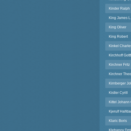
Kinder Ralph
King James L
King Oliver
King Robert
Kinkel Charle
Kirchhoff Gott
Kirchner Fritz
Kirchner The
Kirnberger Jo
Kistler Cyrill
Kittel Johann 
Kjerulf Halfda
Klaric Boris
Klebanov Dmit