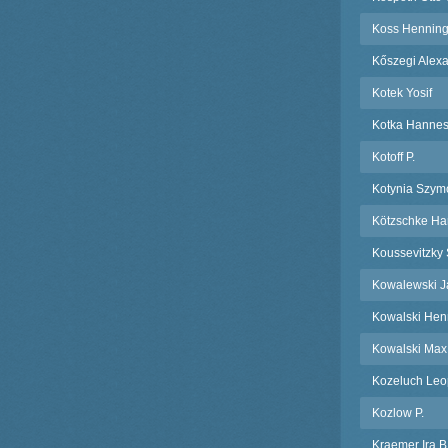
Koss Henning
Kőszegi Alex
Kotek Yosif
Kotka Hanne
Kotoff P.
Kotynia Szym
Kötzschke Ha
Koussevitzky
Kowalewski J
Kowalski Hen
Kowalski Max
Kozeluch Leo
Kozlow P.
Kraemer Ira B