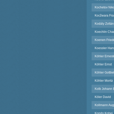
Kochetov Nik
Kocžwara Fra
Kodály Zoltán
Koechlin Cha
Koenen Fried
Koessler Han
Köhler Ernest
Köhler Ernst
Köhler Gottlie
Köhler Moritz
Kolb Johann B
Köler David
Kollmann Augu
Kondo Kohei