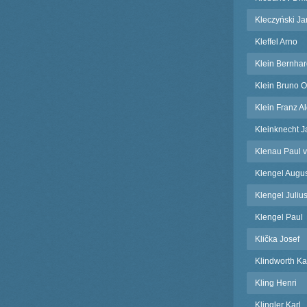
Kleczyński Ja
Kleffel Arno
Klein Bernha
Klein Bruno O
Klein Franz A
Kleinknecht J
Klenau Paul 
Klengel Augus
Klengel Juliu
Klengel Paul
Klička Josef
Klindworth Ka
Kling Henri
Klingler Karl