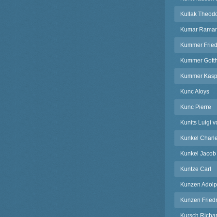
Kullak Theod
Kumar Rama
Kummer Fried
Kummer Gotthe
Kummer Kasp
Kunc Aloys
Kunc Pierre
Kunits Luigi 
Kunkel Charl
Kunkel Jacob
Kuntze Carl
Kunzen Adolp
Kunzen Friedr
Kursch Richa