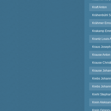
Kraft Anton
Krähenbühl 
Krähmer Erns
Krakamp Em
Krantz Louis 
Kraus Joseph
Krause Anton
Krause Christi
Krause Johan
Krebs Johann
Krebs Johann
Krehl Stepha
Krein Aleksa
Krein Grigory