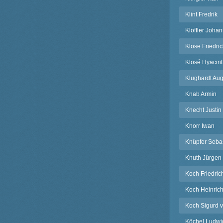
Klint Fredrik
Klöffler Johan
Klose Friedri
Klosé Hyacin
Klughardt Aug
Knab Armin
Knecht Justin
Knorr Iwan
Knüpfer Seba
Knuth Jürgen
Koch Friedric
Koch Heinrich
Koch Sigurd 
Köchel Ludwi