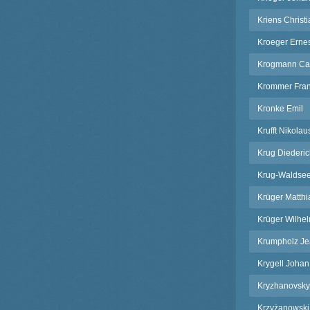
Kriens Christ
Kroeger Ernes
Krogmann Car
Krommer Fra
Kronke Emil
Krufft Nikolau
Krug Diederi
Krug-Waldsee
Krüger Matthi
Krüger Wilhe
Krumpholz Je
Krygell Joha
Kryzhanovsky 
Krzyżanowski