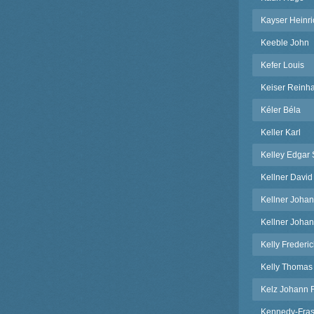
Kayser Heinri
Keeble John
Kefer Louis
Keiser Reinh
Kéler Béla
Keller Karl
Kelley Edgar 
Kellner David
Kellner Johan
Kellner Johan
Kelly Frederi
Kelly Thomas 
Kelz Johann F
Kennedy-Fras