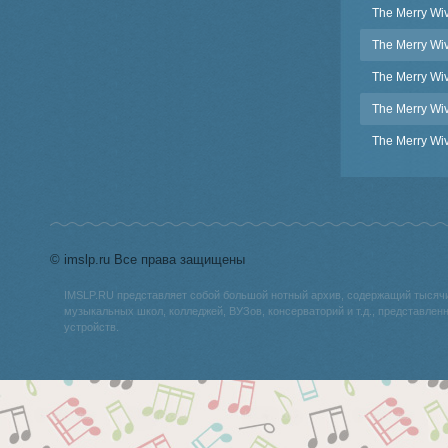
The Merry Wiv
The Merry Wiv
The Merry Wiv
The Merry Wiv
The Merry Wiv
© imslp.ru Все права защищены
IMSLP.RU представляет собой большой нотный архив, содержащий тысяч
музыкальных школ, колледжей, ВУЗов, консерваторий и т.д., представле
устройств.