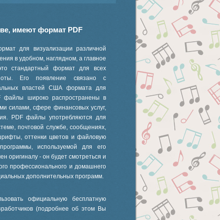
иве, имеют формат PDF
ормат для визуализации различной
ния в удобном, наглядном, а главное
это стандартный формат для всех
 ноты. Его появление связано с
ральных властей США формата для
F файлы широко распространены в
ми силами, сфере финансовых услуг,
ания. PDF файлы употребляются для
стеме, почтовой службе, сообщениях,
шрифты, оттенки цветов и файловую
 программы, используемой для его
ен оригиналу - он будет смотреться и
ного профессионального и домашнего
циальных дополнительных программ.
ьзовать официальную бесплатную
зработчиков (подробнее об этом Вы