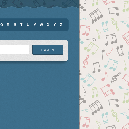
Q
R
S
T
U
V
W
X
Y
Z