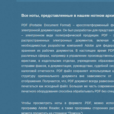
Все ноты, представленные в нашем нотном арх
PDF (Portable Document Format) – кроссплатформенный ф
электронной документации. Он был разработан для представле
– электронном виде полиграфической продукции. PDF - 
распространенных электронных документов, включая
необходимостью разработки компанией Adobe для феде
хранения их рабочих документов. В настоящее время PD
различных сферах, например в управлении производственны
юристами, в издательских отделах, учреждениях образов
отправки факсов, в документации, руководствах, судебной си
налоговой отчетности. PDF файл сохраняет используемые 
структуру оригинального документа вне зависимости от
отображения. Получается, что, PDF документ всегда равнознач
печататься как исходный файл. Большая же часть современ
печатного оборудования способна обрабатывать PDF без спе
Чтобы просмотреть ноты в формате .PDF, можно испол
программу Adobe Reader, а также программы сторонних ра
можете прочитать на странице “
Помощь
”).