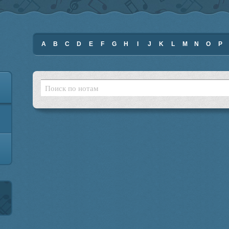
A
B
C
D
E
F
G
H
I
J
K
L
M
N
O
P