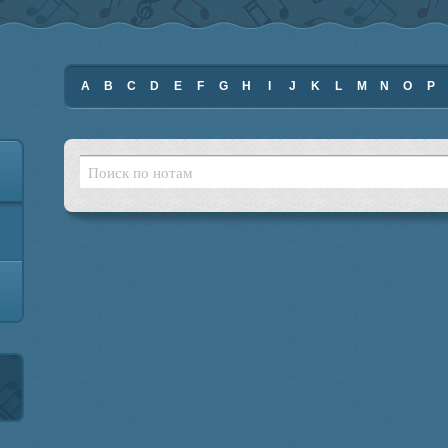
A
B
C
D
E
F
G
H
I
J
K
L
M
N
O
P