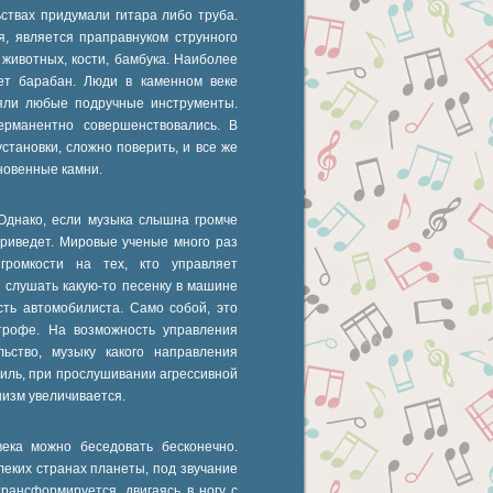
ьствах придумали гитара либо труба.
я, является праправнуком струнного
животных, кости, бамбука. Наиболее
ет барабан. Люди в каменном веке
яли любые подручные инструменты.
рманентно совершенствовались. В
тановки, сложно поверить, и все же
новенные камни.
 Однако, если музыка слышна громче
 приведет. Мировые ученые много раз
громкости на тех, кто управляет
и слушать какую-то песенку в машине
сть автомобилиста. Само собой, это
строфе. На возможность управления
ьство, музыку какого направления
тиль, при прослушивании агрессивной
низм увеличивается.
века можно беседовать бесконечно.
еких странах планеты, под звучание
рансформируется, двигаясь в ногу с