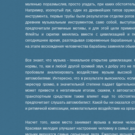
маленько поразмыслив, просто угадать, при каких обстоятел
Например, изогнутый лук, один из древнейших типов оружи
инструмента, первые трубы были результатом отделки рогов 
древним музыкальным инструментом, само собой, выступа
предпочитали ритмичные мотивы, и для этой цели примен
Флейты и скрипки менялись вместе с цивилизацией и пе
сегодняшнее время, разглядывая современные барабанные ус
на этапе восхождения человечества барабаны заменяли обык
Все знают, что музыка - гениальное открытие цивилизации.
нормы, то, как и любой другой громкий звук, к добру это не
пробовали анализировать воздействие музыки высокой 
автомобилями. Интересно, что в результате выяснилось: есл
чересчур громко, в значительной степени падает бдительно
может привести к негативным итогам, скажем, к автоката
транспортным средством также влияет еще то обстоятел
предпочитает слушать автомобилист. Какой бы ни оказался с
и ритмичной композиции, нежелательное воздействие на орга
Насчет того, какое место занимает музыка в жизни чело
Красивая мелодия улучшает настроение человеку в самых дал
музыки вершатся самые серьезные дела. Ежегодно музыка т