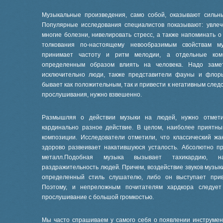
Музыкальные произведения, само собой, оказывают сильн
Популярные исследования специалистов показывают: увле
многие болезни, нивелировать стресс, а также напоминать 
толкования по-настоящему невообразимым свойствам му
принимает частоту и ритм мелодии, а отдельные комб
определенным образом влиять на человека. Надо заме
исключительно люди, также представители фауны и флоры
бывает как положительным, так и привести к негативным след
прослушивания, нужно взвешенно.
Размышляя о действии музыки на людей, нужно отмети
кардинально разное действие. В целом, наиболее приятны
композиции. Исследователи отметили, что классический жа
здорово развеивает накатившуюся усталость. Абсолютно пр
металл.Подобная музыка вызывает тахикардию, н
раздражительность людей. Причем, воздействие звуков музык
определенный стиль слушателю, либо он выступает прив
Поэтому, и непреложным почитателям хардкора следует
прослушивание с большой громкостью.
Мы часто спрашиваем у самого себя о появлении инструмен