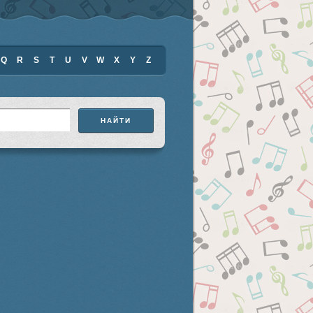
Q
R
S
T
U
V
W
X
Y
Z