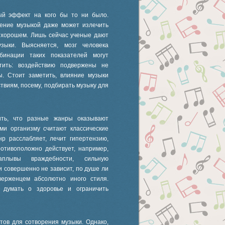
ый эффект на кого бы то ни было.
чение музыкой даже может излечить
о хорошем. Лишь сейчас ученые дают
зыки. Выясняется, мозг человека
инации таких показателей могут
тить: воздействию подвержены не
. Стоит заметить, влияние музыки
ствиям, посему, подбирать музыку для
ть, что разные жанры оказывают
ми организму считают классические
нр расслабляет, лечит гипертензию,
отивоположно действует, например,
аплывы враждебности, сильную
и совершенно не зависит, по душе ли
ерженцем абсолютно иного стиля.
 думать о здоровье и ограничить
тов для сотворения музыки. Однако,