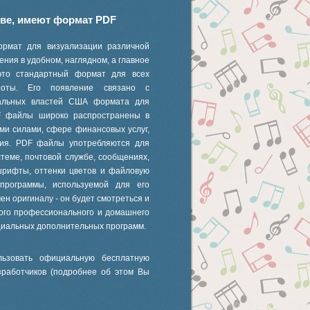
иве, имеют формат PDF
ормат для визуализации различной
ния в удобном, наглядном, а главное
это стандартный формат для всех
 ноты. Его появление связано с
ральных властей США формата для
F файлы широко распространены в
ми силами, сфере финансовых услуг,
ания. PDF файлы употребляются для
стеме, почтовой службе, сообщениях,
шрифты, оттенки цветов и файловую
 программы, используемой для его
ен оригиналу - он будет смотреться и
ного профессионального и домашнего
циальных дополнительных программ.
ьзовать официальную бесплатную
зработчиков (подробнее об этом Вы