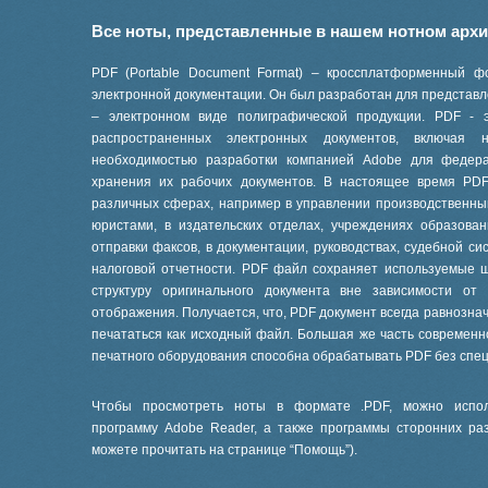
Все ноты, представленные в нашем нотном арх
PDF (Portable Document Format) – кроссплатформенный ф
электронной документации. Он был разработан для представле
– электронном виде полиграфической продукции. PDF - 
распространенных электронных документов, включая
необходимостью разработки компанией Adobe для феде
хранения их рабочих документов. В настоящее время PD
различных сферах, например в управлении производственны
юристами, в издательских отделах, учреждениях образов
отправки факсов, в документации, руководствах, судебной си
налоговой отчетности. PDF файл сохраняет используемые 
структуру оригинального документа вне зависимости от
отображения. Получается, что, PDF документ всегда равнознач
печататься как исходный файл. Большая же часть современ
печатного оборудования способна обрабатывать PDF без спе
Чтобы просмотреть ноты в формате .PDF, можно испол
программу Adobe Reader, а также программы сторонних ра
можете прочитать на странице “
Помощь
”).