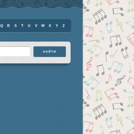
Q
R
S
T
U
V
W
X
Y
Z