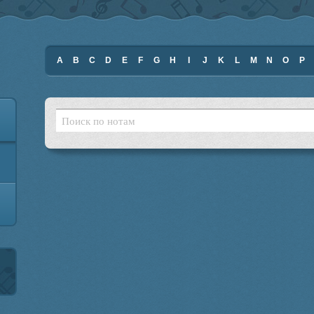
A
B
C
D
E
F
G
H
I
J
K
L
M
N
O
P