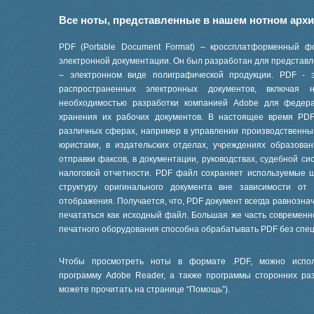
Все ноты, представленные в нашем нотном арх
PDF (Portable Document Format) – кроссплатформенный ф
электронной документации. Он был разработан для представле
– электронном виде полиграфической продукции. PDF - 
распространенных электронных документов, включая
необходимостью разработки компанией Adobe для феде
хранения их рабочих документов. В настоящее время PD
различных сферах, например в управлении производственны
юристами, в издательских отделах, учреждениях образов
отправки факсов, в документации, руководствах, судебной си
налоговой отчетности. PDF файл сохраняет используемые 
структуру оригинального документа вне зависимости от
отображения. Получается, что, PDF документ всегда равнознач
печататься как исходный файл. Большая же часть современ
печатного оборудования способна обрабатывать PDF без спе
Чтобы просмотреть ноты в формате .PDF, можно испол
программу Adobe Reader, а также программы сторонних ра
можете прочитать на странице “
Помощь
”).