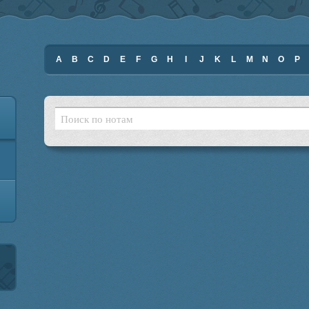
A
B
C
D
E
F
G
H
I
J
K
L
M
N
O
P