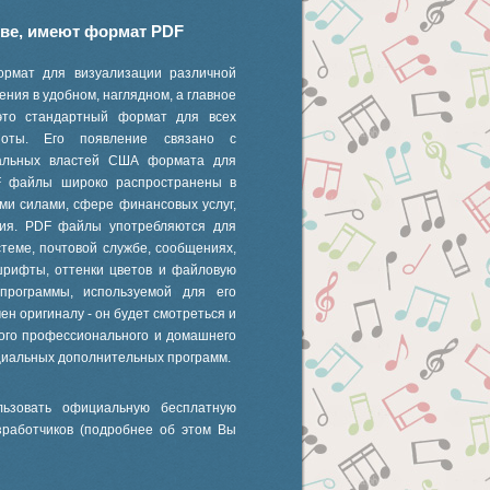
иве, имеют формат PDF
ормат для визуализации различной
ния в удобном, наглядном, а главное
это стандартный формат для всех
 ноты. Его появление связано с
ральных властей США формата для
F файлы широко распространены в
ми силами, сфере финансовых услуг,
ания. PDF файлы употребляются для
стеме, почтовой службе, сообщениях,
шрифты, оттенки цветов и файловую
 программы, используемой для его
ен оригиналу - он будет смотреться и
ного профессионального и домашнего
циальных дополнительных программ.
ьзовать официальную бесплатную
зработчиков (подробнее об этом Вы