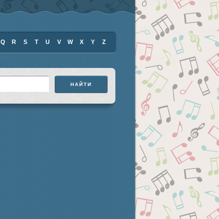
Q
R
S
T
U
V
W
X
Y
Z