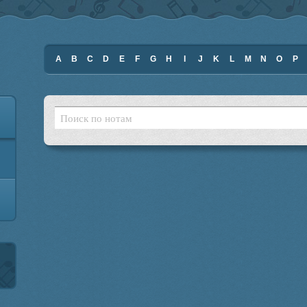
A
B
C
D
E
F
G
H
I
J
K
L
M
N
O
P