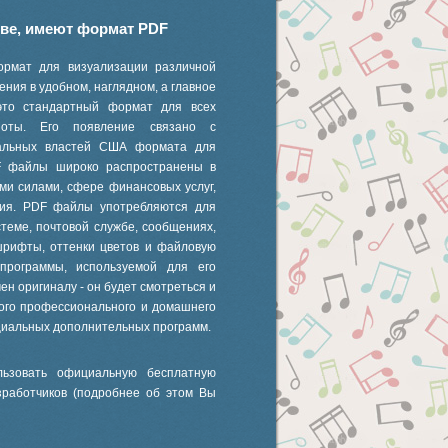
иве, имеют формат PDF
ормат для визуализации различной
ния в удобном, наглядном, а главное
это стандартный формат для всех
 ноты. Его появление связано с
ральных властей США формата для
F файлы широко распространены в
ми силами, сфере финансовых услуг,
ания. PDF файлы употребляются для
стеме, почтовой службе, сообщениях,
шрифты, оттенки цветов и файловую
 программы, используемой для его
ен оригиналу - он будет смотреться и
ного профессионального и домашнего
циальных дополнительных программ.
ьзовать официальную бесплатную
зработчиков (подробнее об этом Вы