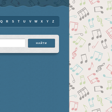
Q
R
S
T
U
V
W
X
Y
Z