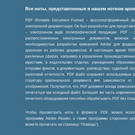
Все ноты, представленные в нашем нотном арх
PDF (Portable Document Format) – кроссплатформенный ф
электронной документации. Он был разработан для представле
– электронном виде полиграфической продукции. PDF - 
распространенных электронных документов, включая
необходимостью разработки компанией Adobe для феде
хранения их рабочих документов. В настоящее время PD
различных сферах, например в управлении производственны
юристами, в издательских отделах, учреждениях образов
отправки факсов, в документации, руководствах, судебной си
налоговой отчетности. PDF файл сохраняет используемые 
структуру оригинального документа вне зависимости от
отображения. Получается, что, PDF документ всегда равнознач
печататься как исходный файл. Большая же часть современ
печатного оборудования способна обрабатывать PDF без спе
Чтобы просмотреть ноты в формате .PDF, можно испол
программу Adobe Reader, а также программы сторонних ра
можете прочитать на странице “
Помощь
”).