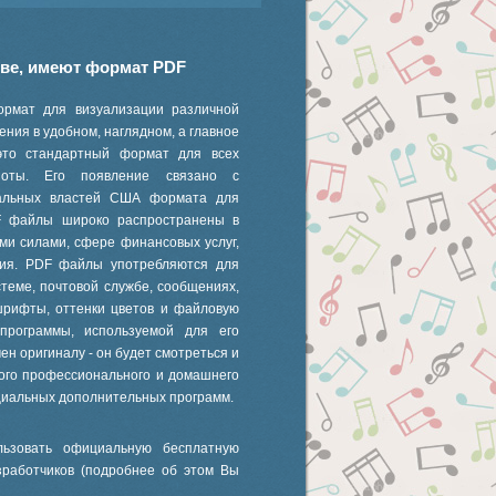
иве, имеют формат PDF
ормат для визуализации различной
ния в удобном, наглядном, а главное
это стандартный формат для всех
 ноты. Его появление связано с
ральных властей США формата для
F файлы широко распространены в
ми силами, сфере финансовых услуг,
ания. PDF файлы употребляются для
стеме, почтовой службе, сообщениях,
шрифты, оттенки цветов и файловую
 программы, используемой для его
ен оригиналу - он будет смотреться и
ного профессионального и домашнего
циальных дополнительных программ.
ьзовать официальную бесплатную
зработчиков (подробнее об этом Вы