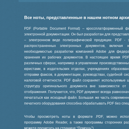
Все ноты, представленные в нашем нотном арх
PDF (Portable Document Format) – кроссплатформенный ф
электронной документации. Он был разработан для представле
– электронном виде полиграфической продукции. PDF - 
распространенных электронных документов, включая
необходимостью разработки компанией Adobe для феде
хранения их рабочих документов. В настоящее время PD
различных сферах, например в управлении производственны
юристами, в издательских отделах, учреждениях образов
отправки факсов, в документации, руководствах, судебной си
налоговой отчетности. PDF файл сохраняет используемые 
структуру оригинального документа вне зависимости от
отображения. Получается, что, PDF документ всегда равнознач
печататься как исходный файл. Большая же часть современ
печатного оборудования способна обрабатывать PDF без спе
Чтобы просмотреть ноты в формате .PDF, можно испол
программу Adobe Reader, а также программы сторонних ра
можете прочитать на странице “
Помощь
”).