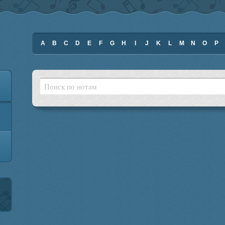
A
B
C
D
E
F
G
H
I
J
K
L
M
N
O
P