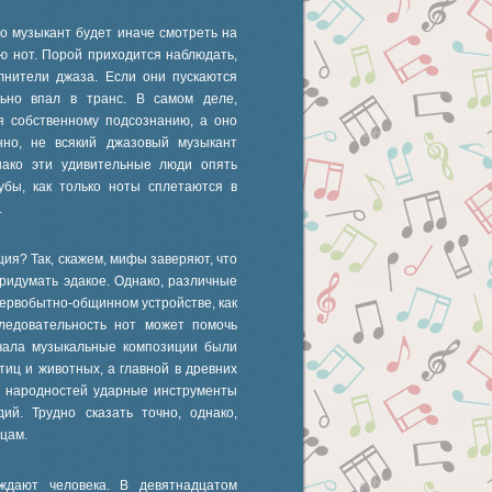
о музыкант будет иначе смотреть на
ю нот. Порой приходится наблюдать,
олнители джаза. Если они пускаются
льно впал в транс. В самом деле,
я собственному подсознанию, а оно
но, не всякий джазовый музыкант
нако эти удивительные люди опять
убы, как только ноты сплетаются в
…
ция? Так, скажем, мифы заверяют, что
придумать эдакое. Однако, различные
первобытно-общинном устройстве, как
ледовательность нот может помочь
ачала музыкальные композиции были
иц и животных, а главной в древних
х народностей ударные инструменты
й. Трудно сказать точно, однако,
цам.
ждают человека. В девятнадцатом