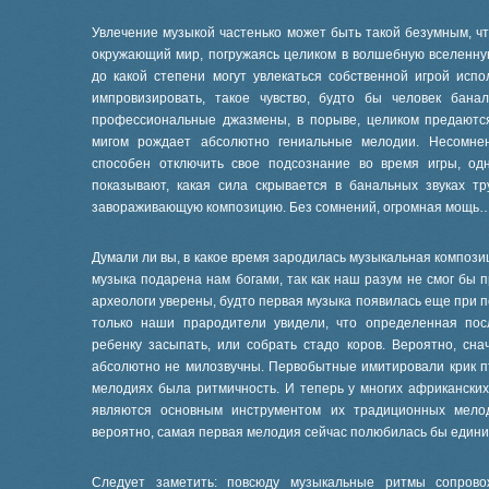
Увлечение музыкой частенько может быть такой безумным, чт
окружающий мир, погружаясь целиком в волшебную вселенну
до какой степени могут увлекаться собственной игрой исп
импровизировать, такое чувство, будто бы человек бана
профессиональные джазмены, в порыве, целиком предаютс
мигом рождает абсолютно гениальные мелодии. Несомнен
способен отключить свое подсознание во время игры, од
показывают, какая сила скрывается в банальных звуках тр
завораживающую композицию. Без сомнений, огромная мощь
Думали ли вы, в какое время зародилась музыкальная компози
музыка подарена нам богами, так как наш разум не смог бы 
археологи уверены, будто первая музыка появилась еще при 
только наши прародители увидели, что определенная пос
ребенку засыпать, или собрать стадо коров. Вероятно, сн
абсолютно не милозвучны. Первобытные имитировали крик пт
мелодиях была ритмичность. И теперь у многих африкански
являются основным инструментом их традиционных мелоди
вероятно, самая первая мелодия сейчас полюбилась бы едини
Следует заметить: повсюду музыкальные ритмы сопрово