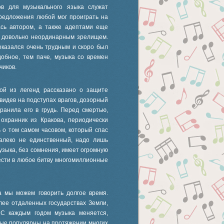
ов для музыкального языка служат
предложения любой мог проиграть на
ась автором, а также адептами еще
ь довольно неординарным зрелищем.
оказался очень трудным и скоро был
добное, тем паче, музыка со времен
чиков.
ой из легенд рассказано о защите
видев на подступах врагов, дозорный
 ранила его в грудь. Перед смертью,
охранник из Кракова, периодически
 о том самом часовом, который спас
далеко не единственный, надо лишь
узыка, без сомнения, имеет огромную
вести в любое битву многомиллионные
а мы можем говорить долгое время.
ее отдаленных государствах Земли,
 С каждым годом музыка меняется,
орые популярны на протяжении многих