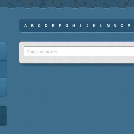
A
B
C
D
E
F
G
H
I
J
K
L
M
N
O
P