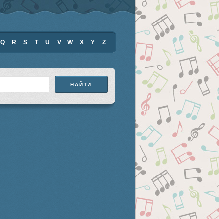
Q
R
S
T
U
V
W
X
Y
Z