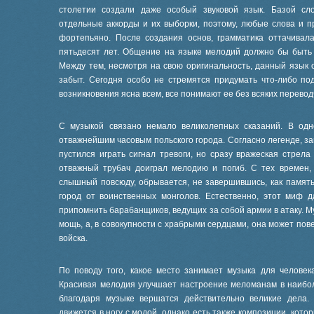
столетии создали даже особый звуковой язык. Базой сл
отдельные аккорды и их выборки, поэтому, любые слова и 
фортепьяно. После создания основ, грамматика оттачивал
пятьдесят лет. Общение на языке мелодий должно бы быт
Между тем, несмотря на свою оригинальность, данный язык 
забыт. Сегодня особо не стремятся придумать что-либо по
возникновения ясна всем, все понимают ее без всяких перевод
С музыкой связано немало великолепных сказаний. В одн
отважнейшим часовым польского города. Согласно легенде, за
пустился играть сигнал тревоги, но сразу вражеская стрела
отважный трубач доиграл мелодию и погиб. С тех времен, 
слышный повсюду, обрывается, не завершившись, как память
город от воинственных монголов. Естественно, этот миф 
припомнить барабанщиков, ведущих за собой армии в атаку. М
мощь, а, в совокупности с храбрыми сердцами, она может по
войска.
По поводу того, какое место занимает музыка для человек
Красивая мелодия улучшает настроение меломанам в наибол
благодаря музыке вершатся действительно великие дела.
движется в ногу с модой, однако есть также композиции, кот