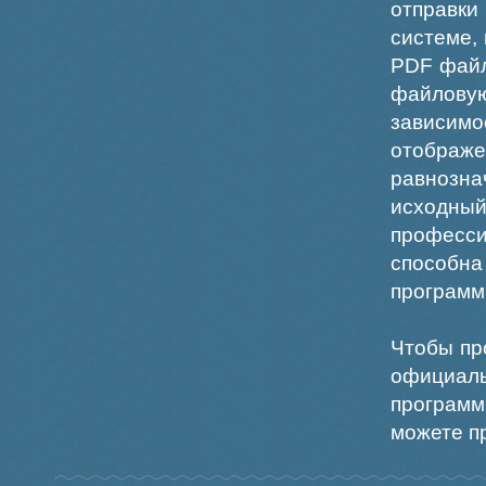
отправки
системе,
PDF файл
файлов
зависи
отображ
равнознач
исходн
професс
способна
программ
Чтобы пр
официаль
программ
можете пр