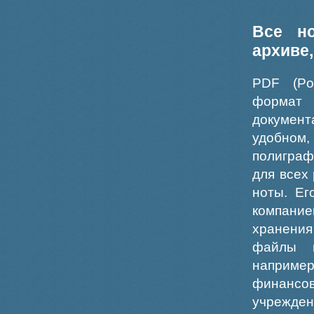
Все н
архиве
PDF (Po
формат
докумен
удобном
полиграф
для всех
ноты. Ег
компание
хранения
файлы ш
например
финансо
учрежде