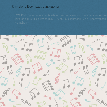
© imslp.ru Все права защищены
IMSLP.RU представляет собой большой нотный архив, содержащий тысяч
музыкальных школ, колледжей, ВУЗов, консерваторий и т.д., представле
устройств.