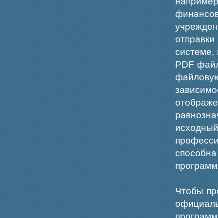
например
финансо
учрежде
отправки
системе,
PDF файл
файлов
зависи
отображ
равнознач
исходн
професс
способна
программ
Чтобы пр
официаль
программ