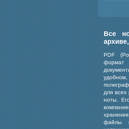
Все н
архиве
PDF (Po
формат
докумен
удобном
полиграф
для всех
ноты. Ег
компание
хранения
файлы ш