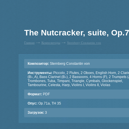
The Nutcracker, suite, Op.
Главная
Композиторы
Sternberg Constantin von
Композитор:
Sternberg Constantin von
Инструменты:
Piccolo, 2 Flutes, 2 Oboes, English Horn, 2 Clari
(B♭, A), Bass Clarinet (B♭), 2 Bassoons, 4 Horns (F), 2 Trumpets (
Trombones, Tuba, Timpani, Triangle, Cymbals, Glockenspiel,
Tambourine, Celesta, Harp, Violins I, Violins II, Violas
Формат:
PDF
Опус:
Op.71a, TH 35
Загрузок:
3