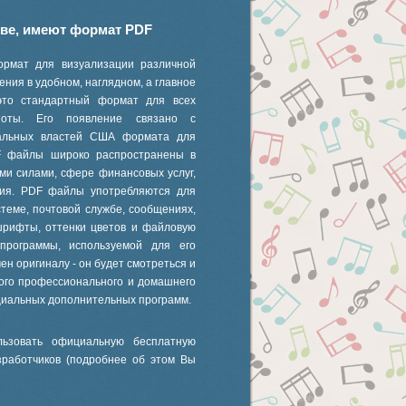
иве, имеют формат PDF
ормат для визуализации различной
ния в удобном, наглядном, а главное
это стандартный формат для всех
 ноты. Его появление связано с
ральных властей США формата для
F файлы широко распространены в
ми силами, сфере финансовых услуг,
ания. PDF файлы употребляются для
стеме, почтовой службе, сообщениях,
шрифты, оттенки цветов и файловую
 программы, используемой для его
ен оригиналу - он будет смотреться и
ного профессионального и домашнего
циальных дополнительных программ.
ьзовать официальную бесплатную
зработчиков (подробнее об этом Вы