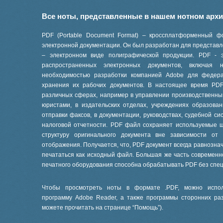
Все ноты, представленные в нашем нотном арх
PDF (Portable Document Format) – кроссплатформенный ф
электронной документации. Он был разработан для представле
– электронном виде полиграфической продукции. PDF - 
распространенных электронных документов, включая
необходимостью разработки компанией Adobe для феде
хранения их рабочих документов. В настоящее время PD
различных сферах, например в управлении производственны
юристами, в издательских отделах, учреждениях образов
отправки факсов, в документации, руководствах, судебной си
налоговой отчетности. PDF файл сохраняет используемые 
структуру оригинального документа вне зависимости от
отображения. Получается, что, PDF документ всегда равнознач
печататься как исходный файл. Большая же часть современ
печатного оборудования способна обрабатывать PDF без спе
Чтобы просмотреть ноты в формате .PDF, можно испол
программу Adobe Reader, а также программы сторонних ра
можете прочитать на странице “
Помощь
”).