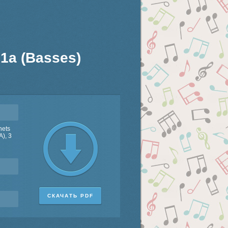
71a (Basses)
nets
A), 3
СКАЧАТЬ PDF