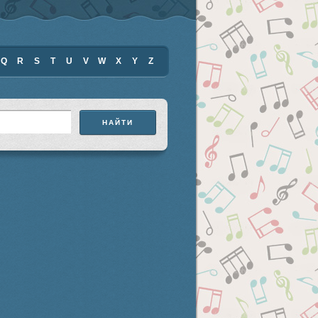
Q
R
S
T
U
V
W
X
Y
Z