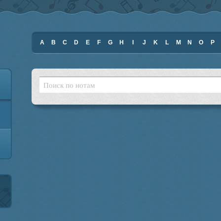
A
B
C
D
E
F
G
H
I
J
K
L
M
N
O
P