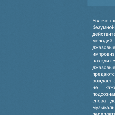
Увлечен
безумно
действит
мелодий
джазов
импровиз
находитс
джазовы
предают
рождает 
не каж
подсозна
снова д
музыка
перепле