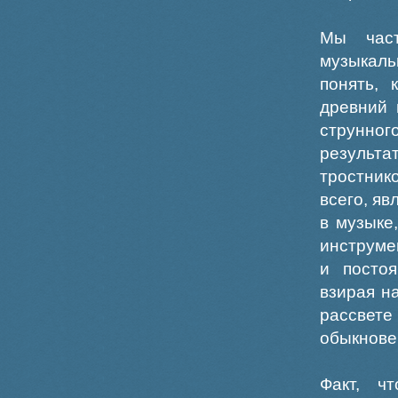
Мы част
музыкаль
понять, 
древний 
струнног
результ
тростник
всего, я
в музыке
инструме
и постоя
взирая н
рассвете
обыкнове
Факт, ч