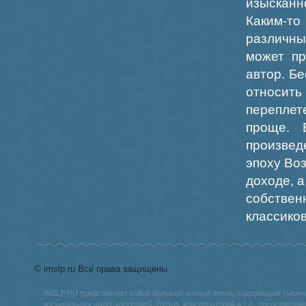
изысканн
Каким-то
различны
может пр
автор. Б
относить
переплет
проще. 
произвед
эпоху Во
доходе, 
собствен
классиков
© imslp.ru Все права защищены
IMSLP.RU представляет собой большой нотный архив, содержащий тысяч
музыкальных школ, колледжей, ВУЗов, консерваторий и т.д., представле