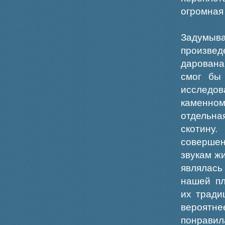
огромна
Задумыва
произвед
дарована
смог бы
исследо
каменно
отдельная
скотину
соверше
звукам ж
являлась
нашей пл
их тради
вероятн
понравила