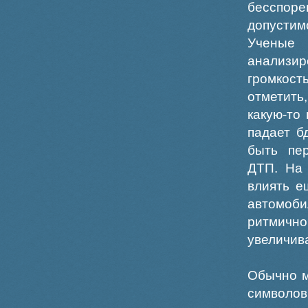
бесспоре
допустимо
Ученые
анализир
громкост
отметить
какую-то
падает б
быть пер
ДТП. На 
влиять е
автомоби
ритмично
увеличив
Обычно м
символо