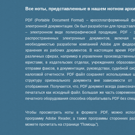
Все ноты, представленные в нашем нотном арх
PDF (Portable Document Format) – кроссплатформенный ф
электронной документации. Он был разработан для представле
– электронном виде полиграфической продукции. PDF - 
распространенных электронных документов, включая
необходимостью разработки компанией Adobe для феде
хранения их рабочих документов. В настоящее время PD
различных сферах, например в управлении производственны
юристами, в издательских отделах, учреждениях образов
отправки факсов, в документации, руководствах, судебной си
налоговой отчетности. PDF файл сохраняет используемые 
структуру оригинального документа вне зависимости от
отображения. Получается, что, PDF документ всегда равнознач
печататься как исходный файл. Большая же часть современ
печатного оборудования способна обрабатывать PDF без спе
Чтобы просмотреть ноты в формате .PDF, можно испол
программу Adobe Reader, а также программы сторонних ра
можете прочитать на странице “
Помощь
”).