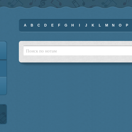
A
B
C
D
E
F
G
H
I
J
K
L
M
N
O
P