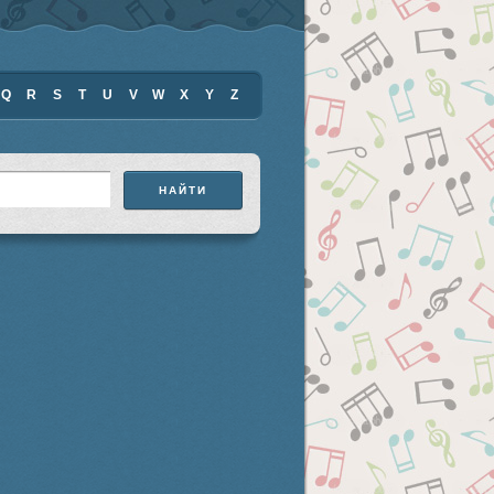
Q
R
S
T
U
V
W
X
Y
Z