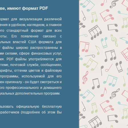
иве, имеют формат PDF
ормат для визуализации различной
ния в удобном, наглядном, а главное
это стандартный формат для всех
 ноты. Его появление связано с
ральных властей США формата для
F файлы широко распространены в
ми силами, сфере финансовых услуг,
ания. PDF файлы употребляются для
стеме, почтовой службе, сообщениях,
шрифты, оттенки цветов и файловую
 программы, используемой для его
ен оригиналу - он будет смотреться и
ного профессионального и домашнего
циальных дополнительных программ.
ьзовать официальную бесплатную
зработчиков (подробнее об этом Вы