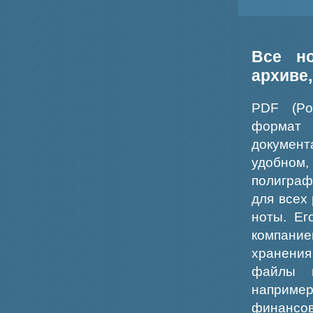
Все н
архиве
PDF (Po
формат
докумен
удобном
полиграф
для всех
ноты. Ег
компание
хранения
файлы ш
например
финансо