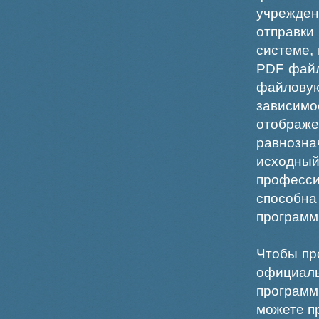
учрежде
отправки
системе,
PDF файл
файлов
зависи
отображ
равнознач
исходн
професс
способна
программ
Чтобы пр
официаль
программ
можете пр