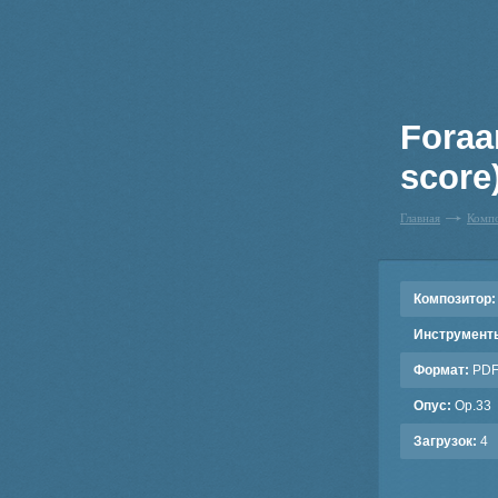
Foraa
score
Главная
Комп
Композитор:
Инструмент
Формат:
PD
Опус:
Op.33
Загрузок:
4