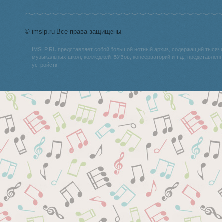
© imslp.ru Все права защищены
IMSLP.RU представляет собой большой нотный архив, содержащий тысяч
музыкальных школ, колледжей, ВУЗов, консерваторий и т.д., представле
устройств.