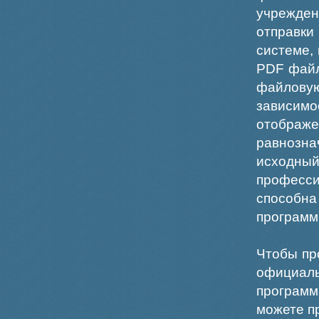
учрежде
отправки
системе,
PDF файл
файлов
зависи
отображ
равнознач
исходн
професс
способна
программ
Чтобы пр
официаль
программ
можете пр