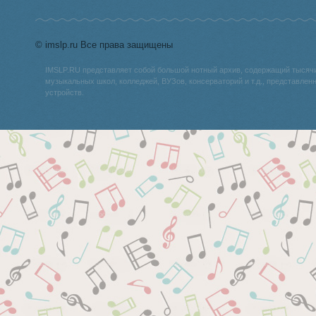
© imslp.ru Все права защищены
IMSLP.RU представляет собой большой нотный архив, содержащий тысяч
музыкальных школ, колледжей, ВУЗов, консерваторий и т.д., представле
устройств.