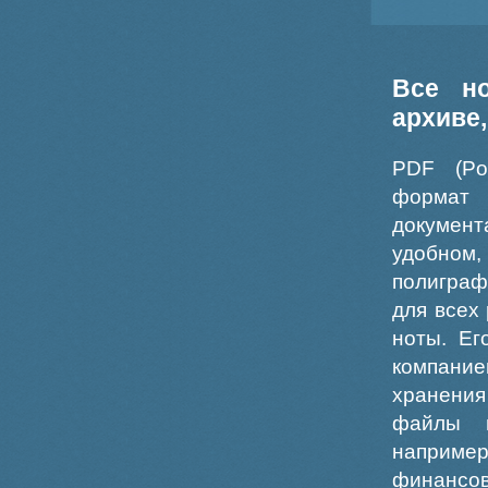
Все н
архиве
PDF (Po
формат
докумен
удобном
полиграф
для всех
ноты. Ег
компание
хранения
файлы ш
например
финансо