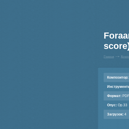
Foraa
score
Главная
Комп
Композитор:
Инструмент
Формат:
PD
Опус:
Op.33
Загрузок:
4