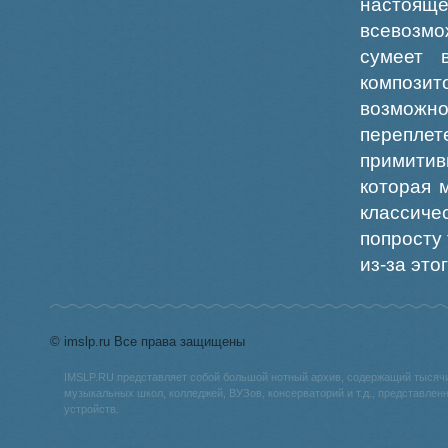
настояще
всевозмо
сумеет 
композит
возможно
переплет
примитив
которая 
классич
попросту
из-за это
© imslp.ru Все права защищены
IMSLP.RU представляет собой большой нотный архив, содержащий тысяч
музыкальных школ, колледжей, ВУЗов, консерваторий и т.д., представле
устройств.