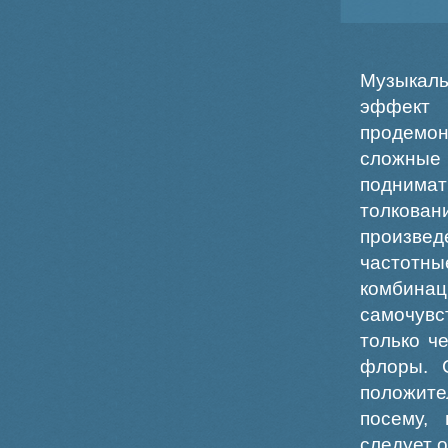
Музыкаль
эффект
продемо
сложные
поднимат
толкован
произве
частотны
комбина
самочувс
только ч
флоры. 
положите
посему,
следует 