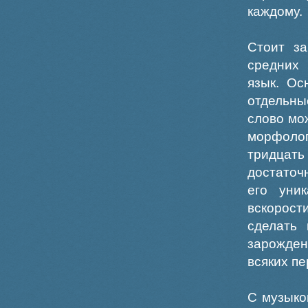
каждому.
Стоит за
средних
язык. Ос
отдельны
слово мо
морфоло
тридцать
достаточ
его уни
вскорост
сделать 
зарожден
всяких пе
С музыко