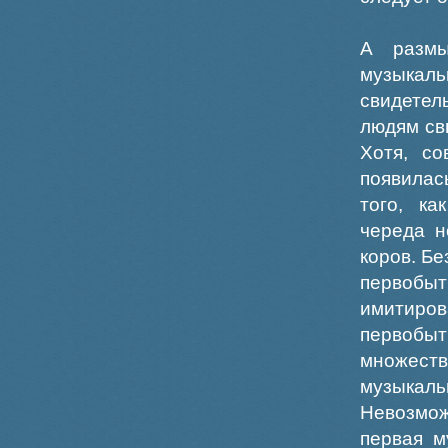
А размы
музыка
свидетел
людям свы
Хотя, со
появилас
того, ка
череда н
коров. Б
первобы
имитиро
первобыт
множеств
музыкаль
Невозмож
первая м