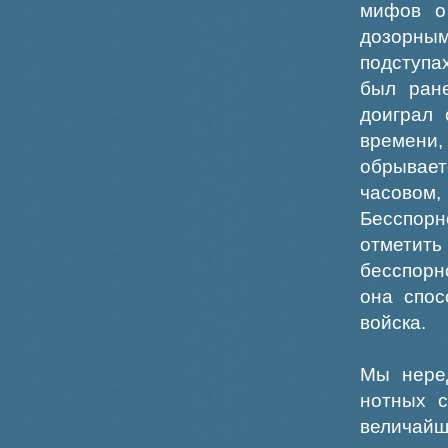
мифов о
дозорны
подступа
был ране
доиграл 
времени,
обрывает
часовом
Бесспор
отметит
бесспорн
она спос
войска.
Мы нере
нотных с
величайш