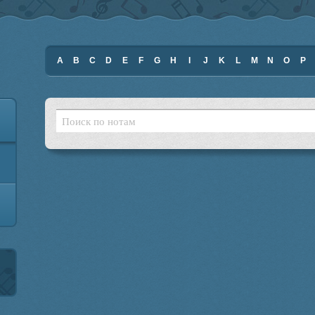
A
B
C
D
E
F
G
H
I
J
K
L
M
N
O
P