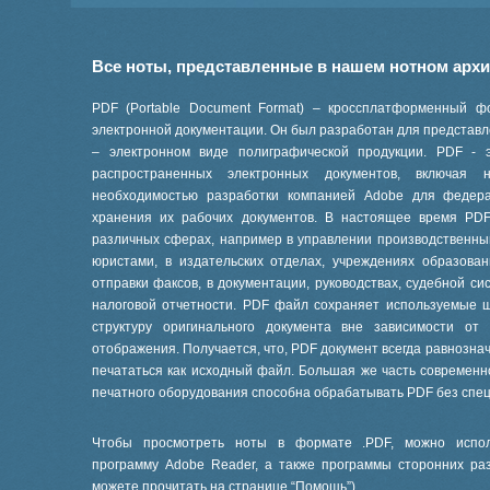
Все ноты, представленные в нашем нотном арх
PDF (Portable Document Format) – кроссплатформенный ф
электронной документации. Он был разработан для представле
– электронном виде полиграфической продукции. PDF - 
распространенных электронных документов, включая
необходимостью разработки компанией Adobe для феде
хранения их рабочих документов. В настоящее время PD
различных сферах, например в управлении производственны
юристами, в издательских отделах, учреждениях образов
отправки факсов, в документации, руководствах, судебной си
налоговой отчетности. PDF файл сохраняет используемые 
структуру оригинального документа вне зависимости от
отображения. Получается, что, PDF документ всегда равнознач
печататься как исходный файл. Большая же часть современ
печатного оборудования способна обрабатывать PDF без спе
Чтобы просмотреть ноты в формате .PDF, можно испол
программу Adobe Reader, а также программы сторонних ра
можете прочитать на странице “
Помощь
”).