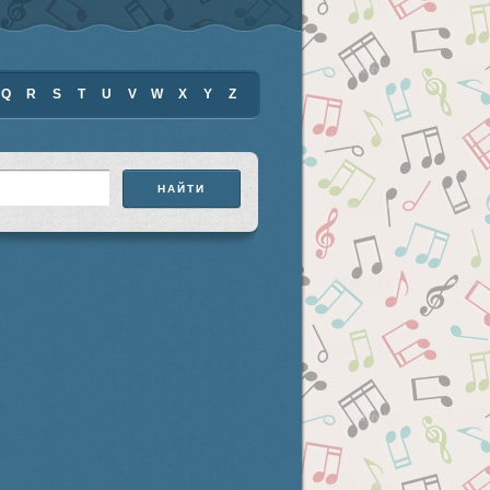
Q
R
S
T
U
V
W
X
Y
Z