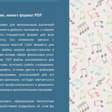
иве, имеют формат PDF
ормат для визуализации различной
ния в удобном, наглядном, а главное
это стандартный формат для всех
 ноты. Его появление связано с
ральных властей США формата для
F файлы широко распространены в
ми силами, сфере финансовых услуг,
ания. PDF файлы употребляются для
стеме, почтовой службе, сообщениях,
шрифты, оттенки цветов и файловую
 программы, используемой для его
ен оригиналу - он будет смотреться и
ного профессионального и домашнего
циальных дополнительных программ.
ьзовать официальную бесплатную
зработчиков (подробнее об этом Вы