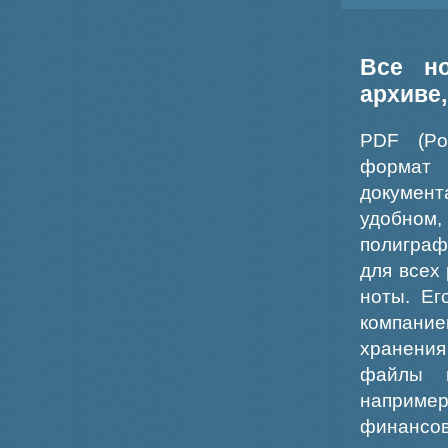
Все н
архиве
PDF (Po
формат
докумен
удобном
полиграф
для всех
ноты. Ег
компание
хранения
файлы ш
например
финансо