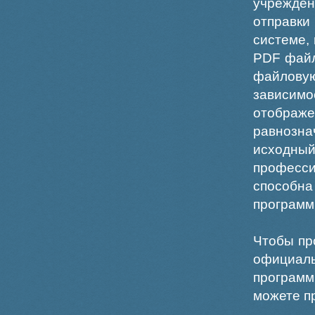
учрежде
отправки
системе,
PDF файл
файлов
зависи
отображ
равнознач
исходн
професс
способна
программ
Чтобы пр
официаль
программ
можете пр