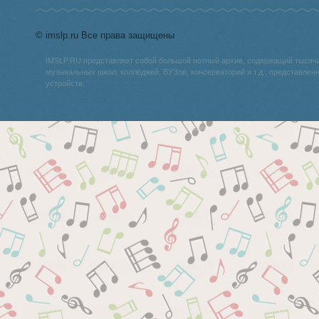
© imslp.ru Все права защищены
IMSLP.RU представляет собой большой нотный архив, содержащий тысяч
музыкальных школ, колледжей, ВУЗов, консерваторий и т.д., представле
устройств.