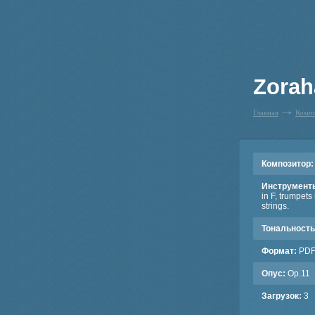
Zorah
Главная
Комп
Композитор:
Инструмент
in F, trumpets
strings.
Тональность
Формат:
PD
Опус:
Op.11
Загрузок:
3