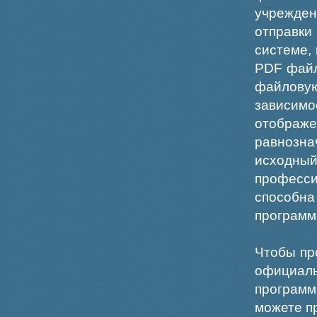
учрежде
отправки
системе,
PDF файл
файлов
зависи
отображ
равнознач
исходн
професс
способна
программ
Чтобы пр
официаль
программ
можете пр