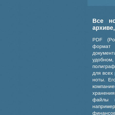
Все н
архиве
PDF (Po
формат
докумен
удобном
полиграф
для всех
ноты. Ег
компание
хранения
файлы ш
например
финансо