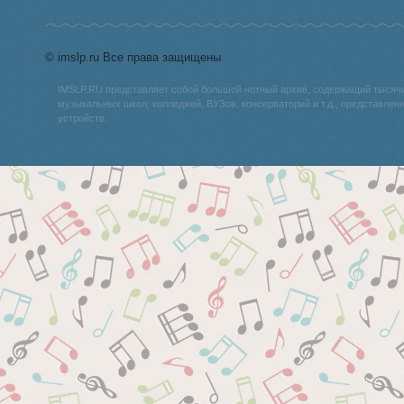
© imslp.ru Все права защищены
IMSLP.RU представляет собой большой нотный архив, содержащий тысяч
музыкальных школ, колледжей, ВУЗов, консерваторий и т.д., представле
устройств.