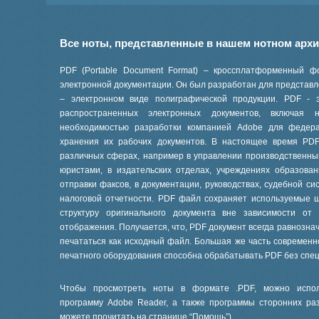
Все ноты, представленные в нашем нотном арх
PDF (Portable Document Format) – кроссплатформенный ф
электронной документации. Он был разработан для представле
– электронном виде полиграфической продукции. PDF - 
распространенных электронных документов, включая
необходимостью разработки компанией Adobe для феде
хранения их рабочих документов. В настоящее время PD
различных сферах, например в управлении производственны
юристами, в издательских отделах, учреждениях образов
отправки факсов, в документации, руководствах, судебной си
налоговой отчетности. PDF файл сохраняет используемые 
структуру оригинального документа вне зависимости от
отображения. Получается, что, PDF документ всегда равнознач
печататься как исходный файл. Большая же часть современ
печатного оборудования способна обрабатывать PDF без спе
Чтобы просмотреть ноты в формате .PDF, можно испол
программу Adobe Reader, а также программы сторонних ра
можете прочитать на странице “
Помощь
”).