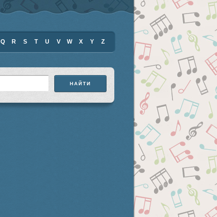
Q
R
S
T
U
V
W
X
Y
Z