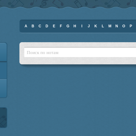
A
B
C
D
E
F
G
H
I
J
K
L
M
N
O
P