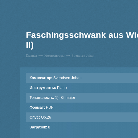
Faschingsschwank aus Wien
II)
Главная
Композиторы
Svendsen Johan
Композитор:
Svendsen Johan
Инструменты:
Piano
Тональность:
1). B♭ major
Формат:
PDF
Опус:
Op.26
Загрузок:
8