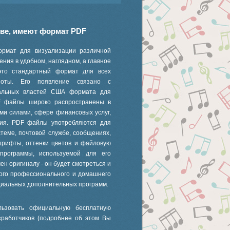
иве, имеют формат PDF
ормат для визуализации различной
ния в удобном, наглядном, а главное
это стандартный формат для всех
 ноты. Его появление связано с
ральных властей США формата для
F файлы широко распространены в
ми силами, сфере финансовых услуг,
ания. PDF файлы употребляются для
стеме, почтовой службе, сообщениях,
шрифты, оттенки цветов и файловую
 программы, используемой для его
ен оригиналу - он будет смотреться и
ного профессионального и домашнего
циальных дополнительных программ.
ьзовать официальную бесплатную
зработчиков (подробнее об этом Вы