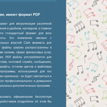
иве, имеют формат PDF
ормат для визуализации различной
ния в удобном, наглядном, а главное
это стандартный формат для всех
 ноты. Его появление связано с
ральных властей США формата для
F файлы широко распространены в
ми силами, сфере финансовых услуг,
ания. PDF файлы употребляются для
стеме, почтовой службе, сообщениях,
шрифты, оттенки цветов и файловую
 программы, используемой для его
ен оригиналу - он будет смотреться и
ного профессионального и домашнего
циальных дополнительных программ.
ьзовать официальную бесплатную
зработчиков (подробнее об этом Вы