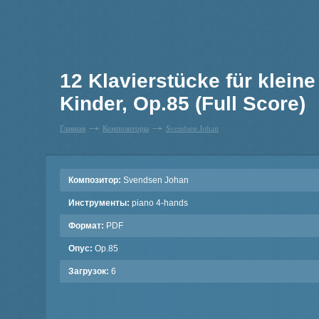
12 Klavierstücke für klein
Kinder, Op.85 (Full Score)
Главная
Композиторы
Svendsen Johan
Композитор:
Svendsen Johan
Инструменты:
piano 4-hands
Формат:
PDF
Опус:
Op.85
Загрузок:
6