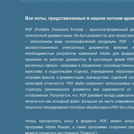
Все ноты, представленные в нашем нотном арх
PDF (Portable Document Format) – кроссплатформенный ф
электронной документации. Он был разработан для представле
– электронном виде полиграфической продукции. PDF - 
распространенных электронных документов, включая
необходимостью разработки компанией Adobe для феде
хранения их рабочих документов. В настоящее время PD
различных сферах, например в управлении производственны
юристами, в издательских отделах, учреждениях образов
отправки факсов, в документации, руководствах, судебной си
налоговой отчетности. PDF файл сохраняет используемые 
структуру оригинального документа вне зависимости от
отображения. Получается, что, PDF документ всегда равнознач
печататься как исходный файл. Большая же часть современ
печатного оборудования способна обрабатывать PDF без спе
Чтобы просмотреть ноты в формате .PDF, можно испол
программу Adobe Reader, а также программы сторонних ра
можете прочитать на странице “
Помощь
”).