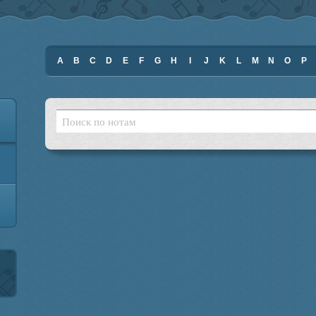
A
B
C
D
E
F
G
H
I
J
K
L
M
N
O
P