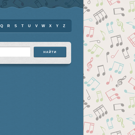
Q
R
S
T
U
V
W
X
Y
Z