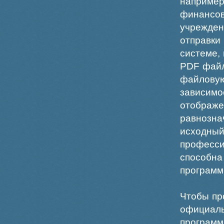
например
финансо
учрежде
отправки
системе,
PDF файл
файлов
зависи
отображ
равнознач
исходн
професс
способна
программ
Чтобы пр
официаль
программ