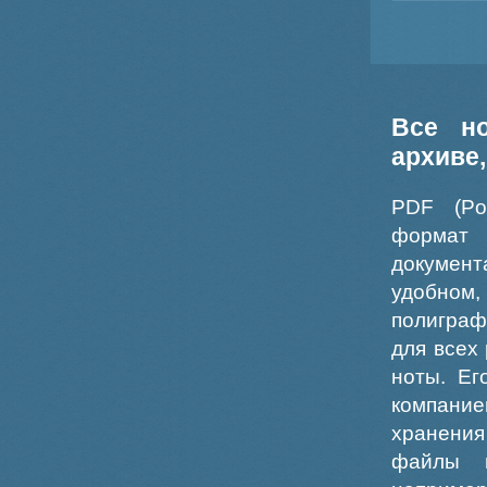
Все н
архиве
PDF (Po
формат
докумен
удобном
полиграф
для всех
ноты. Ег
компание
хранения
файлы ш