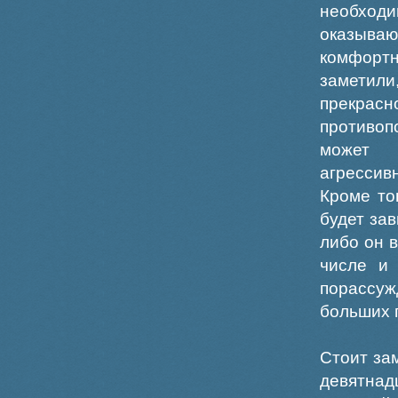
необходи
оказыва
комфорт
заметили
прекрасн
противоп
может 
агрессив
Кроме то
будет зав
либо он в
числе и
порассуж
больших 
Стоит за
девятнад