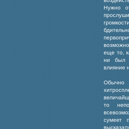
воздейс
Нужно о
прослуши
громкост
бдительн
первопри
возможно
еще то, 
ни был 
влияние 
Обычно
хитросп
величайш
то неп
всевозм
сумеет 
высказат