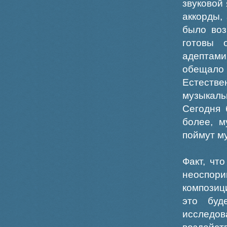
звуковой 
аккорды,
было воз
готовы 
адептам
обещал
Естеств
музыкаль
Сегодня 
более, м
поймут м
Факт, чт
неоспор
композиц
это буд
исследо