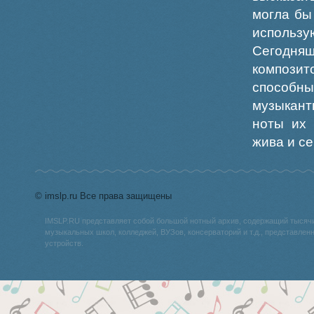
могла бы
исполь
Сегодня
композит
способны
музыкант
ноты их 
жива и се
© imslp.ru Все права защищены
IMSLP.RU представляет собой большой нотный архив, содержащий тысяч
музыкальных школ, колледжей, ВУЗов, консерваторий и т.д., представле
устройств.