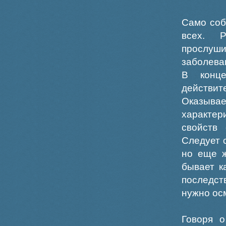
Само соб
всех. Р
прослуш
заболева
В конце
действ
Оказывае
характер
свойств
Следует 
но еще ж
бывает к
последст
нужно ос
Говоря о