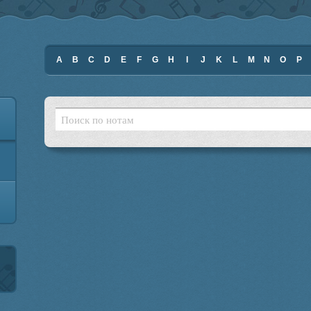
A
B
C
D
E
F
G
H
I
J
K
L
M
N
O
P