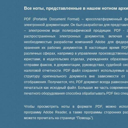
Все ноты, представленные в нашем нотном арх
PDF (Portable Document Format) – кроссплатформенный ф
электронной документации. Он был разработан для представле
– электронном виде полиграфической продукции. PDF - 
распространенных электронных документов, включая
необходимостью разработки компанией Adobe для феде
хранения их рабочих документов. В настоящее время PD
различных сферах, например в управлении производственны
юристами, в издательских отделах, учреждениях образов
отправки факсов, в документации, руководствах, судебной си
налоговой отчетности. PDF файл сохраняет используемые 
структуру оригинального документа вне зависимости от
отображения. Получается, что, PDF документ всегда равнознач
печататься как исходный файл. Большая же часть современ
печатного оборудования способна обрабатывать PDF без спе
Чтобы просмотреть ноты в формате .PDF, можно испол
программу Adobe Reader, а также программы сторонних ра
можете прочитать на странице “
Помощь
”).