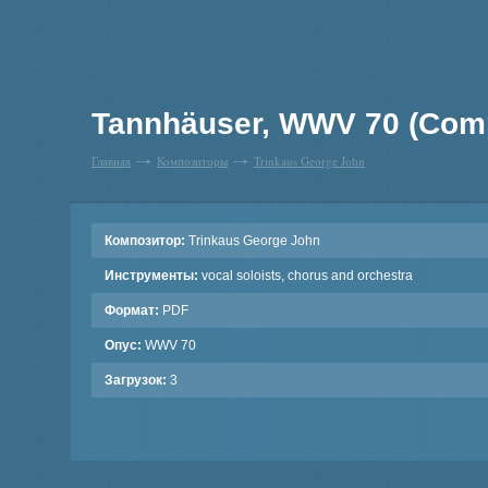
Tannhäuser, WWV 70 (Comp
Главная
Композиторы
Trinkaus George John
Композитор:
Trinkaus George John
Инструменты:
vocal soloists, chorus and orchestra
Формат:
PDF
Опус:
WWV 70
Загрузок:
3