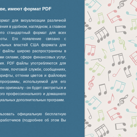
иве, имеют формат PDF
ормат для визуализации различной
ния в удобном, наглядном, а главное
это стандартный формат для всех
 ноты. Его появление связано с
ральных властей США формата для
F файлы широко распространены в
ми силами, сфере финансовых услуг,
ания. PDF файлы употребляются для
стеме, почтовой службе, сообщениях,
шрифты, оттенки цветов и файловую
 программы, используемой для его
ен оригиналу - он будет смотреться и
ного профессионального и домашнего
циальных дополнительных программ.
ьзовать официальную бесплатную
зработчиков (подробнее об этом Вы