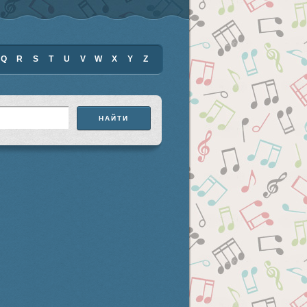
Q
R
S
T
U
V
W
X
Y
Z