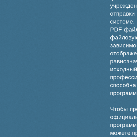
учрежде
отправки
системе,
PDF файл
файлов
зависи
отображ
равнознач
исходн
професс
способна
программ
Чтобы пр
официаль
программ
можете пр