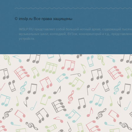
© imslp.ru Все права защищены
IMSLP.RU представляет собой большой нотный архив, содержащий тысяч
музыкальных школ, колледжей, ВУЗов, консерваторий и т.д., представле
устройств.