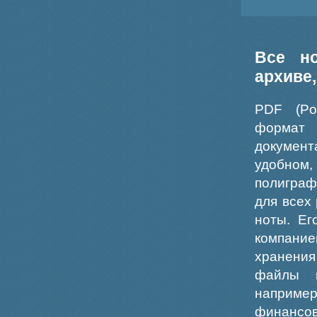
Все н
архиве
PDF (Po
формат
докумен
удобном
полиграф
для всех
ноты. Ег
компание
хранения
файлы ш
например
финансо