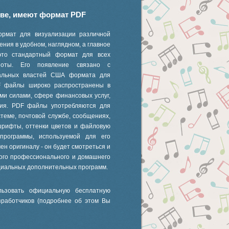
иве, имеют формат PDF
ормат для визуализации различной
ния в удобном, наглядном, а главное
это стандартный формат для всех
 ноты. Его появление связано с
ральных властей США формата для
F файлы широко распространены в
ми силами, сфере финансовых услуг,
ания. PDF файлы употребляются для
стеме, почтовой службе, сообщениях,
шрифты, оттенки цветов и файловую
 программы, используемой для его
ен оригиналу - он будет смотреться и
ного профессионального и домашнего
циальных дополнительных программ.
ьзовать официальную бесплатную
зработчиков (подробнее об этом Вы