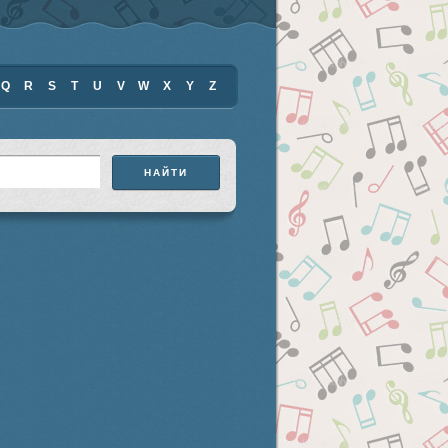
Q
R
S
T
U
V
W
X
Y
Z