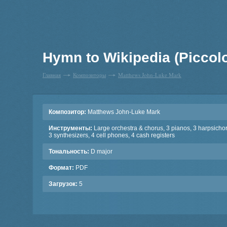
Hymn to Wikipedia (Piccolo
Главная
Композиторы
Matthews John-Luke Mark
Композитор:
Matthews John-Luke Mark
Инструменты:
Large orchestra & chorus, 3 pianos, 3 harpsicho
3 synthesizers, 4 cell phones, 4 cash registers
Тональность:
D major
Формат:
PDF
Загрузок:
5