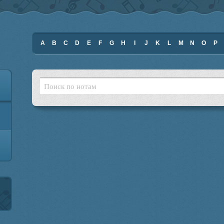
A
B
C
D
E
F
G
H
I
J
K
L
M
N
O
P