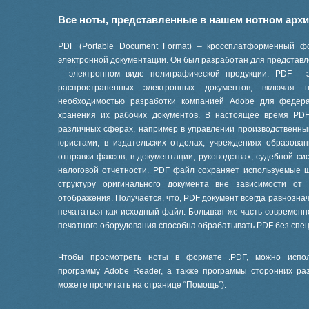
Все ноты, представленные в нашем нотном арх
PDF (Portable Document Format) – кроссплатформенный ф
электронной документации. Он был разработан для представле
– электронном виде полиграфической продукции. PDF - 
распространенных электронных документов, включая
необходимостью разработки компанией Adobe для феде
хранения их рабочих документов. В настоящее время PD
различных сферах, например в управлении производственны
юристами, в издательских отделах, учреждениях образов
отправки факсов, в документации, руководствах, судебной си
налоговой отчетности. PDF файл сохраняет используемые 
структуру оригинального документа вне зависимости от
отображения. Получается, что, PDF документ всегда равнознач
печататься как исходный файл. Большая же часть современ
печатного оборудования способна обрабатывать PDF без спе
Чтобы просмотреть ноты в формате .PDF, можно испол
программу Adobe Reader, а также программы сторонних ра
можете прочитать на странице “
Помощь
”).