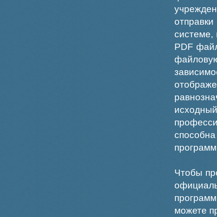
учрежде
отправки
системе,
PDF файл
файлов
зависи
отображ
равнознач
исходн
професс
способна
программ
Чтобы пр
официаль
программ
можете пр