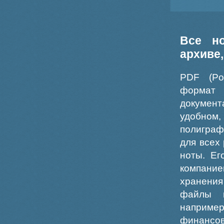
Все н
архиве
PDF (Po
формат
докумен
удобном
полиграф
для всех
ноты. Ег
компание
хранения
файлы ш
например
финансо