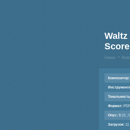
Waltz 
Score 
Главная
Комп
Композитор:
Инструмент
Тональность
Формат:
PD
Опус:
B.21 ; 
Загрузок:
11