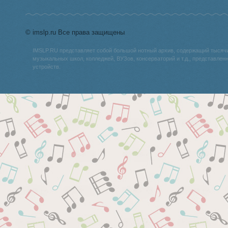
© imslp.ru Все права защищены
IMSLP.RU представляет собой большой нотный архив, содержащий тысяч
музыкальных школ, колледжей, ВУЗов, консерваторий и т.д., представле
устройств.