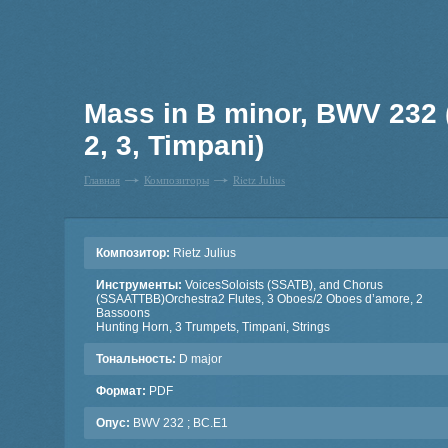
Mass in B minor, BWV 232 
2, 3, Timpani)
Главная
Композиторы
Rietz Julius
Композитор:
Rietz Julius
Инструменты:
VoicesSoloists (SSATB), and Chorus
(SSAATTBB)Orchestra2 Flutes, 3 Oboes/2 Oboes d’amore, 2
Bassoons
Hunting Horn, 3 Trumpets, Timpani, Strings
Тональность:
D major
Формат:
PDF
Опус:
BWV 232 ; BC.E1