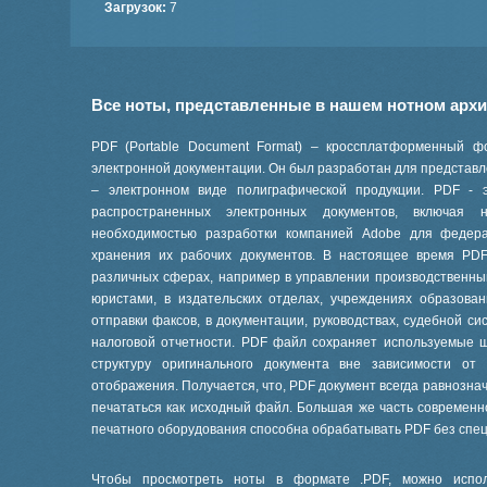
Загрузок:
7
Все ноты, представленные в нашем нотном арх
PDF (Portable Document Format) – кроссплатформенный ф
электронной документации. Он был разработан для представле
– электронном виде полиграфической продукции. PDF - 
распространенных электронных документов, включая
необходимостью разработки компанией Adobe для феде
хранения их рабочих документов. В настоящее время PD
различных сферах, например в управлении производственны
юристами, в издательских отделах, учреждениях образов
отправки факсов, в документации, руководствах, судебной си
налоговой отчетности. PDF файл сохраняет используемые 
структуру оригинального документа вне зависимости от
отображения. Получается, что, PDF документ всегда равнознач
печататься как исходный файл. Большая же часть современ
печатного оборудования способна обрабатывать PDF без спе
Чтобы просмотреть ноты в формате .PDF, можно испол