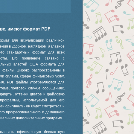
иве, имеют формат PDF
ормат для визуализации различной
ния в удобном, наглядном, а главное
это стандартный формат для всех
 ноты. Его появление связано с
ральных властей США формата для
F файлы широко распространены в
ми силами, сфере финансовых услуг,
ания. PDF файлы употребляются для
стеме, почтовой службе, сообщениях,
шрифты, оттенки цветов и файловую
 программы, используемой для его
ен оригиналу - он будет смотреться и
ного профессионального и домашнего
циальных дополнительных программ.
ьзовать официальную бесплатную