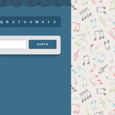
Q
R
S
T
U
V
W
X
Y
Z