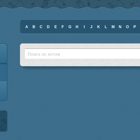
A
B
C
D
E
F
G
H
I
J
K
L
M
N
O
P