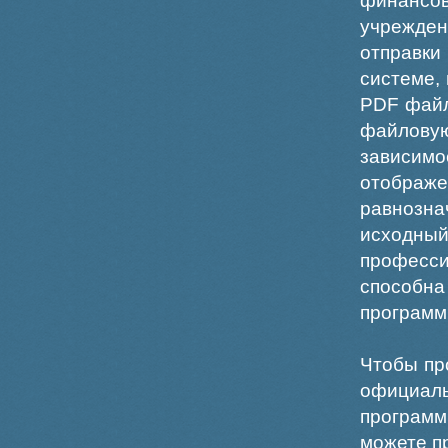
финансо
учрежде
отправки
системе,
PDF файл
файлов
зависи
отображ
равнознач
исходн
професс
способна
программ
Чтобы пр
официаль
программ
можете пр