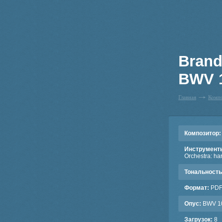
Brand
BWV 1
Главная
Комп
Композитор:
Инструмент
Orchestra: har
Тональность
Формат:
PD
Опус:
BWV 1
Загрузок:
8