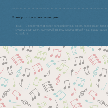
© imslp.ru Все права защищены
IMSLP.RU представляет собой большой нотный архив, содержащий тысяч
музыкальных школ, колледжей, ВУЗов, консерваторий и т.д., представле
устройств.