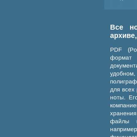
Все н
архиве
PDF (Po
формат
докумен
удобном
полиграф
для всех
ноты. Ег
компание
хранения
файлы ш
например