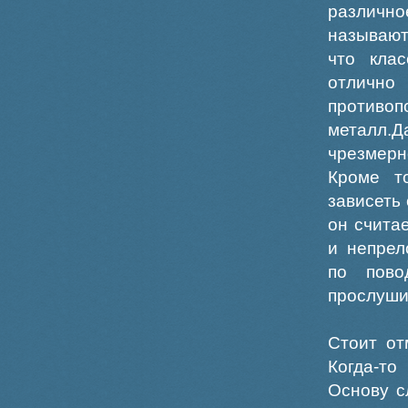
различно
называют
что клас
отлич
против
металл.
чрезмерн
Кроме т
зависеть 
он счита
и непрел
по пово
прослуши
Стоит от
Когда-то
Основу с