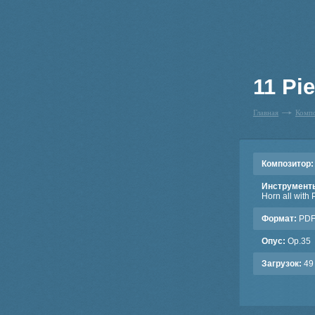
11 Pie
Главная
Комп
Композитор:
Инструмент
Horn all with 
Формат:
PD
Опус:
Op.35
Загрузок:
49