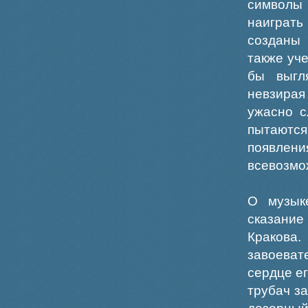
символы 
наиграт
созданы 
также уч
бы выгл
невзира
ужасно с
пытаются
появлени
всевозмо
О музык
сказание
Кракова.
завоеват
сердце е
трубач за