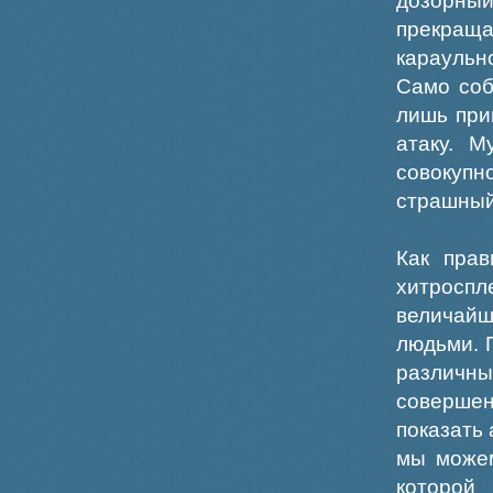
дозорны
прекращ
караульн
Само соб
лишь при
атаку. М
совокуп
страшный
Как прав
хитросп
величайш
людьми. 
различн
соверше
показать 
мы можем
которой 