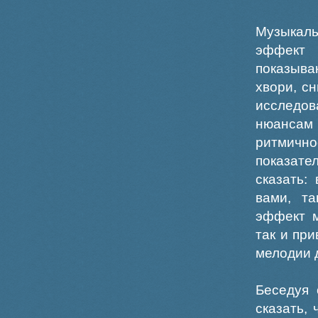
Музыкал
эффект 
показыва
хвори, с
исследо
нюансам 
ритмично
показате
сказать:
вами, т
эффект м
так и пр
мелодии д
Беседуя 
сказать,