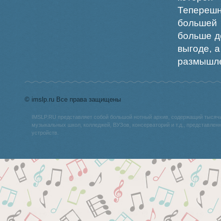
Теперешн
большей 
больше д
выгоде, 
размышле
© imslp.ru Все права защищены
IMSLP.RU представляет собой большой нотный архив, содержащий тысяч
музыкальных школ, колледжей, ВУЗов, консерваторий и т.д., представле
устройств.