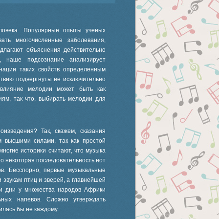
ловека. Популярные опыты ученых
ать многочисленные заболевания,
едлагают объяснения действительно
е, наше подсознание анализирует
инации таких свойств определенным
ствию подвергнуты не исключительно
влияние мелодии может быть как
иям, так что, выбирать мелодии для
оизведения? Так, скажем, сказания
м высшими силами, так как простой
многие историки считают, что музыка
что некоторая последовательность нот
ов. Бесспорно, первые музыкальные
звукам птиц и зверей, а главнейшей
ши дни у множества народов Африки
ьных напевов. Сложно утверждать
илась бы не каждому.