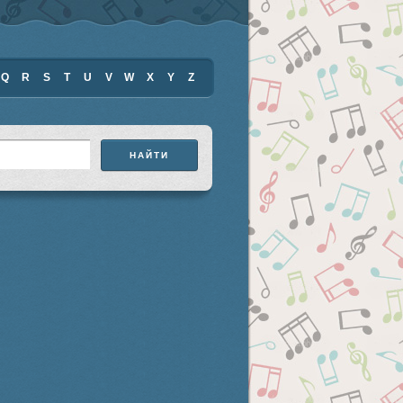
Q
R
S
T
U
V
W
X
Y
Z