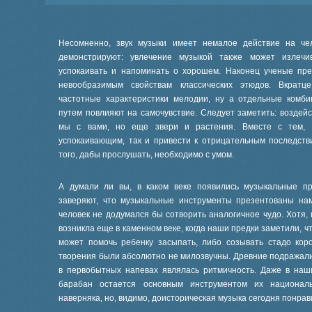
Несомненно, звук музыки имеет немалое действие на че
демонстрируют: увлечение музыкой также может излечив
успокаивать и напоминать о хорошем. Наконец ученые пр
невообразимым свойствам классических этюдов. Вкратц
частотные характеристики мелодии, ну а отдельные комб
путем повлияют на самочувствие. Следует заметить: воздей
мы с вами, но еще звери и растения. Вместе с тем, 
успокаивающим, так и привести к отрицательным последств
того, дабы прослушать, необходимо с умом.
А думали ли вы, в каком веке появились музыкальные пр
заверяют, что музыкальные инструменты презентованы на
человек не додумался бы сотворить аналогичное чудо. Хотя, 
возникла еще в каменном веке, когда наши предки заметили, 
может помочь ребенку засыпать, либо созывать стадо кор
творения были абсолютно не милозвучны. Древние подражали 
в первобытных напевах являлась ритмичность. Даже в на
барабан остается основным инструментом их национал
наверняка, но, видимо, доисторическая музыка сегодня понрав