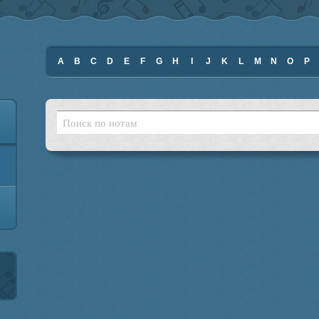
A
B
C
D
E
F
G
H
I
J
K
L
M
N
O
P