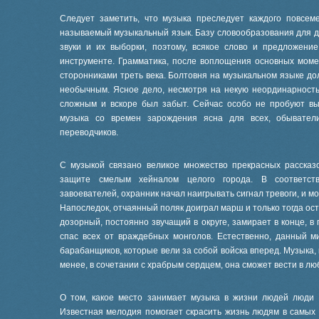
Следует заметить, что музыка преследует каждого повсеме
называемый музыкальный язык. Базу словообразования для д
звуки и их выборки, поэтому, всякое слово и предложени
инструменте. Грамматика, после воплощения основных моме
сторонниками треть века. Болтовня на музыкальном языке до
необычным. Ясное дело, несмотря на некую неординарность
сложным и вскоре был забыт. Сейчас особо не пробуют выд
музыка со времен зарождения ясна для всех, обыватели
переводчиков.
С музыкой связано великое множество прекрасных рассказ
защите смелым хейналом целого города. В соответств
завоевателей, охранник начал наигрывать сигнал тревоги, и мо
Напоследок, отчаянный поляк доиграл марш и только тогда ост
дозорный, постоянно звучащий в округе, замирает в конце, в
спас всех от враждебных монголов. Естественно, данный м
барабанщиков, которые вели за собой войска вперед. Музыка,
менее, в сочетании с храбрым сердцем, она сможет вести в л
О том, какое место занимает музыка в жизни людей люди м
Известная мелодия помогает скрасить жизнь людям в самых 