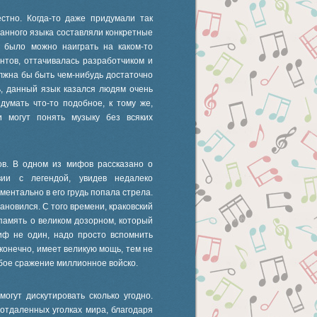
стно. Когда-то даже придумали так
анного языка составляли конкретные
е было можно наиграть на каком-то
нтов, оттачивалась разработчиком и
лжна бы быть чем-нибудь достаточно
, данный язык казался людям очень
умать что-то подобное, к тому же,
 могут понять музыку без всяких
ов. В одном из мифов рассказано о
ии с легендой, увидев недалеко
ментально в его грудь попала стрела.
ановился. С того времени, краковский
 память о великом дозорном, который
иф не один, надо просто вспомнить
 конечно, имеет великую мощь, тем не
юбое сражение миллионное войско.
огут дискутировать сколько угодно.
отдаленных уголках мира, благодаря