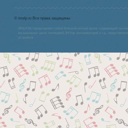
© imslp.ru Все права защищены
IMSLP.RU представляет собой большой нотный архив, содержащий тысяч
музыкальных школ, колледжей, ВУЗов, консерваторий и т.д., представле
устройств.