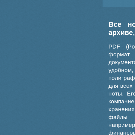
Все н
архиве
PDF (Po
формат
докумен
удобном
полиграф
для всех
ноты. Ег
компание
хранения
файлы ш
например
финансо