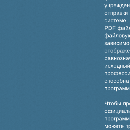
учрежде
отправки
системе,
PDF файл
файлов
зависи
отображ
равнознач
исходн
професс
способна
программ
Чтобы пр
официаль
программ
можете пр