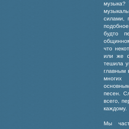
музыка? 
музыкаль
силами, 
подобное
будто п
общинном
что неко
или же с
тешила у
главным 
многих 
основны
песен. С
всего, п
каждому.
Мы част