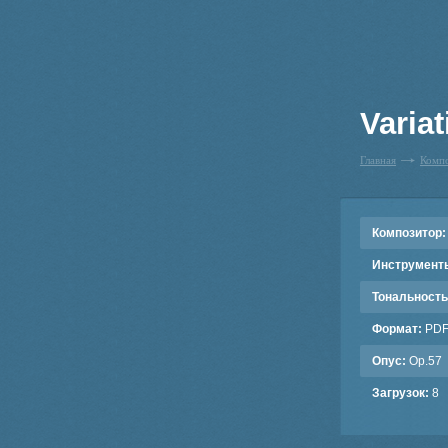
Variat
Главная
Комп
Композитор:
Инструмент
Тональность
Формат:
PD
Опус:
Op.57
Загрузок:
8