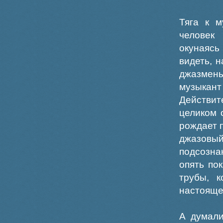
Тяга к м
человек
окунаясь
видеть, 
джазмены
музыка
Действит
целиком 
рождает 
джазов
подсозна
опять по
трубы, 
настояще
А думали