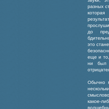
звуки, э
разных с
которая
резуль
прослуши
до пре
бдительн
это стан
безопасн
еще и то
ни был 
отрицате
Обычно 
несколь
смыслово
какое-л
волшебны