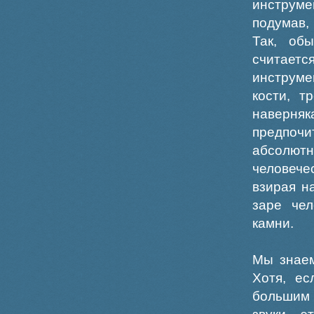
инструме
подумав,
Так, об
считает
инструме
кости, т
наверн
предпочи
абсолютн
человече
взирая н
заре че
камни.
Мы знаем
Хотя, ес
большим 