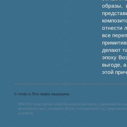
образы, 
предста
композит
отнести л
все пере
примити
делают т
эпоху Во
выгоде, 
этой прич
© imslp.ru Все права защищены
IMSLP.RU представляет собой большой нотный архив, содержащий тысяч
музыкальных школ, колледжей, ВУЗов, консерваторий и т.д., представле
устройств.