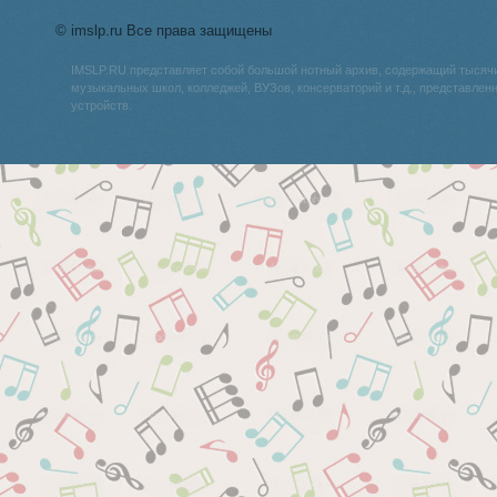
© imslp.ru Все права защищены
IMSLP.RU представляет собой большой нотный архив, содержащий тысяч
музыкальных школ, колледжей, ВУЗов, консерваторий и т.д., представле
устройств.