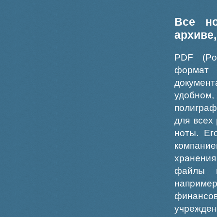
Все н
архиве
PDF (Po
формат
докумен
удобном
полиграф
для всех
ноты. Ег
компание
хранения
файлы ш
например
финансо
учрежде