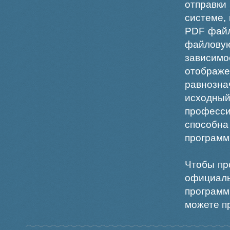
отправки
системе,
PDF файл
файлов
зависи
отображ
равнознач
исходн
професс
способна
программ
Чтобы пр
официаль
программ
можете пр