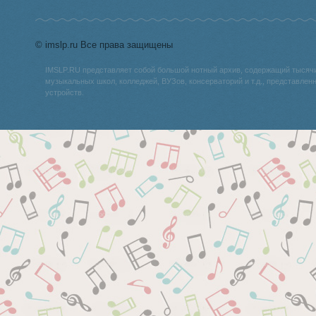
© imslp.ru Все права защищены
IMSLP.RU представляет собой большой нотный архив, содержащий тысяч
музыкальных школ, колледжей, ВУЗов, консерваторий и т.д., представле
устройств.