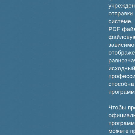
учрежде
отправки
системе,
PDF файл
файлов
зависи
отображ
равнознач
исходн
професс
способна
программ
Чтобы пр
официаль
программ
можете пр