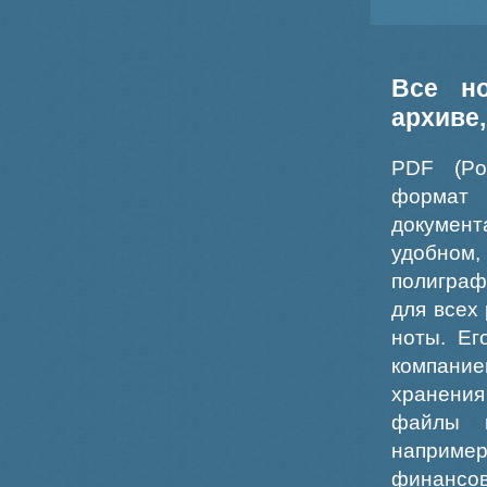
Все н
архиве
PDF (Po
формат
докумен
удобном
полиграф
для всех
ноты. Ег
компание
хранения
файлы ш
например
финансо