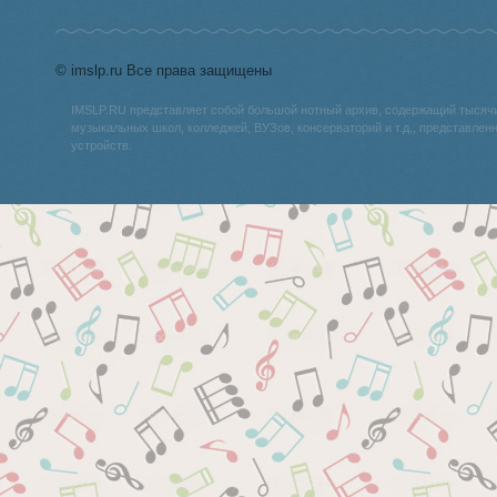
© imslp.ru Все права защищены
IMSLP.RU представляет собой большой нотный архив, содержащий тысяч
музыкальных школ, колледжей, ВУЗов, консерваторий и т.д., представле
устройств.