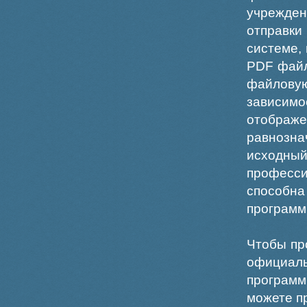
учрежде
отправки
системе,
PDF файл
файлов
зависи
отображ
равнознач
исходн
професс
способна
программ
Чтобы пр
официаль
программ
можете пр