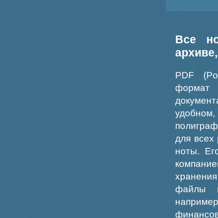
Все н
архиве
PDF (Po
формат
докумен
удобном
полиграф
для всех
ноты. Ег
компание
хранения
файлы ш
например
финансо