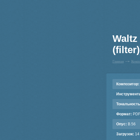
Waltz
(filter)
Главная
Комп
Композитор:
Инструмент
Тональность
Формат:
PD
Опус:
B.56
Загрузок:
14