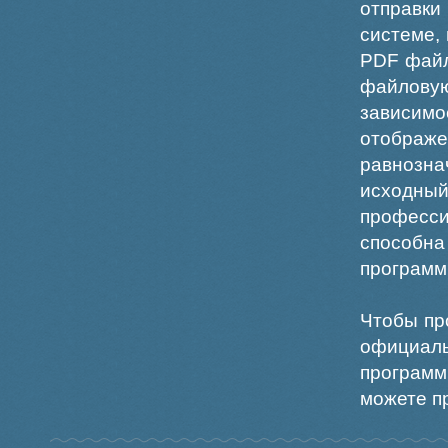
отправки
системе,
PDF файл
файлов
зависи
отображ
равнознач
исходн
професс
способна
программ
Чтобы пр
официаль
программ
можете пр