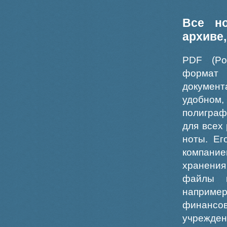
Все н
архиве
PDF (Po
формат
докумен
удобном
полиграф
для всех
ноты. Ег
компание
хранения
файлы ш
например
финансо
учрежде