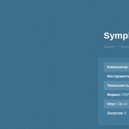
Symph
Главная
Комп
Композитор:
Инструмент
Тональность
Формат:
PD
Опус:
Op.14
Загрузок:
6