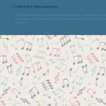
© imslp.ru Все права защищены
IMSLP.RU представляет собой большой нотный архив, содержащий тысяч
музыкальных школ, колледжей, ВУЗов, консерваторий и т.д., представле
устройств.