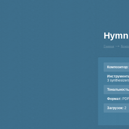
Hymn 
Главная
Комп
Композитор:
Инструмент
3 synthesizers
Тональность
Формат:
PD
Загрузок:
2