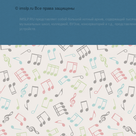
© imslp.ru Все права защищены
IMSLP.RU представляет собой большой нотный архив, содержащий тысяч
музыкальных школ, колледжей, ВУЗов, консерваторий и т.д., представле
устройств.