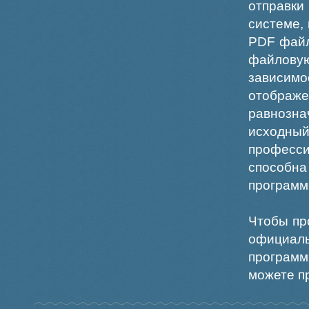
отправки
системе,
PDF файл
файлов
зависи
отображ
равнознач
исходн
професс
способна
программ
Чтобы пр
официаль
программ
можете пр