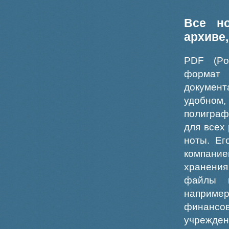
Все н
архиве
PDF (Po
формат
докумен
удобном
полиграф
для всех
ноты. Ег
компание
хранения
файлы ш
например
финансо
учрежде